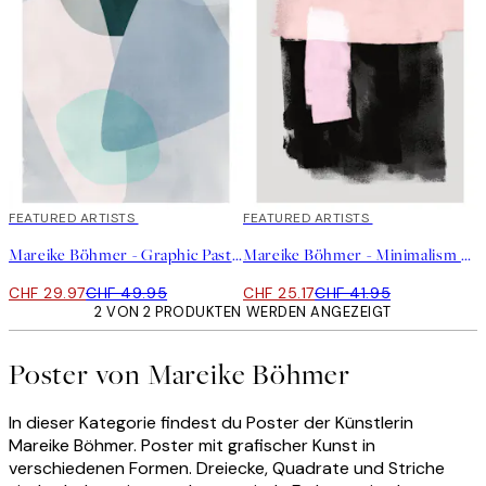
40%*
FEATURED ARTISTS
40%*
FEATURED ARTISTS
Mareike Böhmer - Graphic Pastels 2 Poster
Mareike Böhmer - Minimalism 33A Poster
CHF 29.97
CHF 49.95
CHF 25.17
CHF 41.95
2 VON 2 PRODUKTEN WERDEN ANGEZEIGT
Poster von Mareike Böhmer
In dieser Kategorie findest du Poster der Künstlerin
Mareike Böhmer. Poster mit grafischer Kunst in
verschiedenen Formen. Dreiecke, Quadrate und Striche