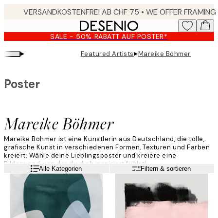
Skip
to
main
SALE - 50% RABATT AUF POSTER*
content.
▸
▸
Featured Artists
Mareike Böhmer
Poster
Mareike Böhmer
Mareike Böhmer ist eine Künstlerin aus Deutschland, die tolle,
grafische Kunst in verschiedenen Formen, Texturen und Farben
kreiert. Wähle deine Lieblingsposter und kreiere eine
Bilderwand, von der du dich inspiriert fühlst!
Weiterlesen
Alle Kategorien
Filtern & sortieren