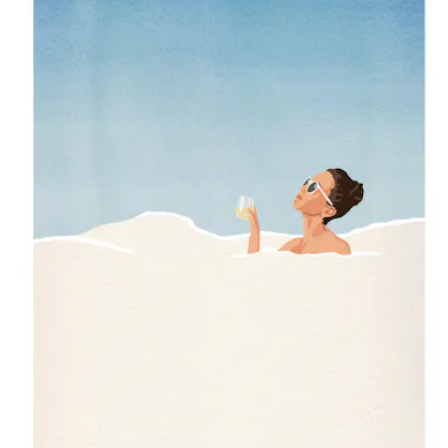
„Ich lasse mich von Menschen, Alltagssituationen, beschissenen 