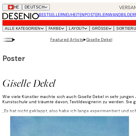
Skip
VERSAN
CHE
DEUTSCH
to
BESTSELLER
NEUHEITEN
POSTER
LEINWANDBILDER
main
content.
ALLE KATEGORIEN
FARBE
LAYOUT
GRÖSSE
SORTIER
▸
▸
Featured Artists
Giselle Dekel
Poster
Giselle Dekel
Wie viele Künstler machte sich auch Giselle Dekel in sehr jungen
Kunstschule und träumte davon, Textildesignerin zu werden. Sie g
„Es hat nicht geklappt, also habe ich lange experimentiert und schl
mache es einfach. Wenn mir die Ideen ausgehen, mache ich etwas 
Weiterlesen
Giselle lebt in Israel und verwendet Aquarell und Photoshop, um i
ehrlich.