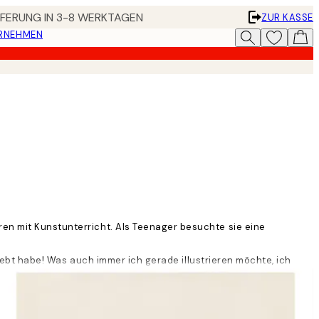
EFERUNG IN 3-8 WERKTAGEN
ZUR KASSE
ERNEHMEN
ren mit Kunstunterricht. Als Teenager besuchte sie eine
rliebt habe! Was auch immer ich gerade illustrieren möchte, ich
n Ideenliste", erzählt sie.
aben. Sie beschreibt ihre Kunst als minimalistisch, lustig und