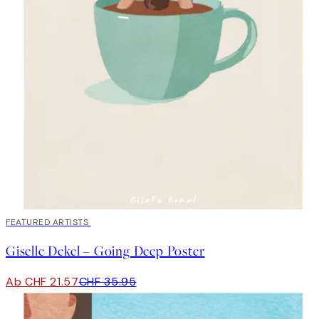
40%*
FEATURED ARTISTS
Giselle Dekel – Going Deep Poster
Ab CHF 21.57
CHF 35.95