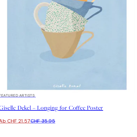
40%*
FEATURED ARTISTS
Giselle Dekel – Longing for Coffee Poster
Ab CHF 21.57
CHF 35.95