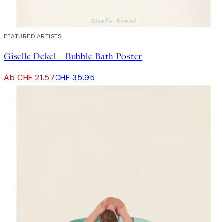
40%*
FEATURED ARTISTS
Giselle Dekel – Bubble Bath Poster
Ab CHF 21.57
CHF 35.95