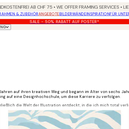
DKOSTENFREI AB CHF 75 • WE OFFER FRAMING SERVICES • LI
RAHMEN & ZUBEHÖR
ANGEBOTE
BILDERWÄNDE
INSPIRATION
FÜR UNT
SALE - 50% RABATT AUF POSTER*
UNG
 Jahren auf ihren kreativen Weg und begann im Alter von sechs Jah
ing auf eine Designhochschule, um diese Karriere zu verfolgen.
ießlich die Welt der Illustration entdeckt, in die ich mich total ve
anderes oder experimentiere oder wähle ein Thema aus meiner lange
hre Wohlfühl-Poster zu erstellen, die immer einen Hauch von Humor h