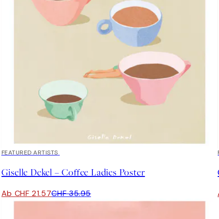
40%*
FEATURED ARTISTS
Giselle Dekel – Coffee Ladies Poster
Ab CHF 21.57
CHF 35.95