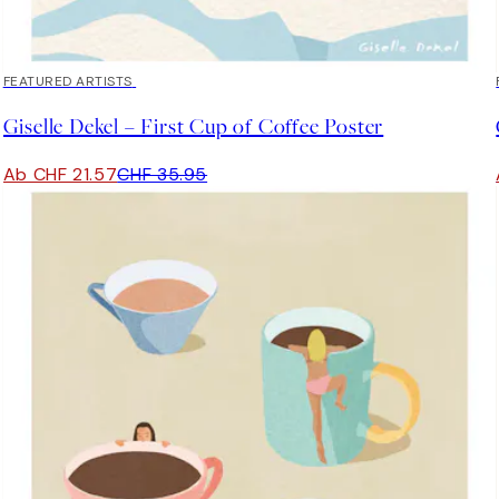
40%*
FEATURED ARTISTS
Giselle Dekel – First Cup of Coffee Poster
Ab CHF 21.57
CHF 35.95