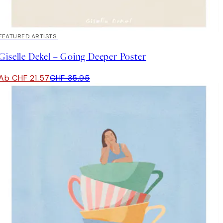
40%*
FEATURED ARTISTS
Giselle Dekel – Going Deeper Poster
Ab CHF 21.57
CHF 35.95