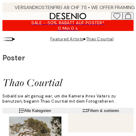
Skip
to
main
SALE - 50% RABATT AUF POSTER*
content.
0 Min.
0 s
Gültig
bis:
▸
▸
Featured Artists
Thao Courtial
2026-
08-
09
Poster
Thao Courtial
Sobald sie alt genug war, um die Kamera ihres Vaters zu
benutzen, begann Thao Courtial mit dem Fotografieren.
„Mir war schon damals klar, dass dies meine Art sein wird, mich
Weiterlesen
Alle Kategorien
Filtern & sortieren
auszudrücken und die Welt neu zu interpretieren“, sagt sie.
Thao begann damit, Fotos von ihren Reisen zu machen, einfach
um sie als Erinnerungen festzuhalten. Doch schon bald spürte
sie die Notwendigkeit, darüber hinauszugehen. Ihre