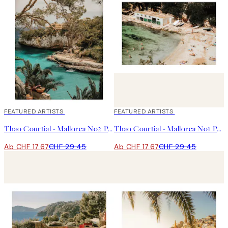
Fotografieposter fangen die Magie der Welt ein, in der wir leben.
„Ich reise leicht und habe nur sehr wenig Ausrüstung dabei –
meine Kamera und zwei Objektive, ein 50 mm und ein 35 mm. Für
jedes Reiseziel erstelle ich ein mentales Moodboard, indem ich
mich frage, wie mich das Land inspiriert und wie ich mich dort
fühlte. Dann suche ich nach dem richtigen Licht und setze
meine Farben wie ein Maler", erzählt sie.
40%*
FEATURED ARTISTS
40%*
FEATURED ARTISTS
Thao Courtial - Mallorca No2 Poster
Thao Courtial - Mallorca No1 Poster
Ab CHF 17.67
CHF 29.45
Ab CHF 17.67
CHF 29.45