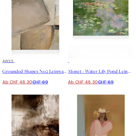
30%*
AW25
30%*
Grounded Shapes No2 Leinwand
Monet - Water Lily Pond Leinwand
Ab CHF 48.30
CHF 69
Ab CHF 48.30
CHF 69