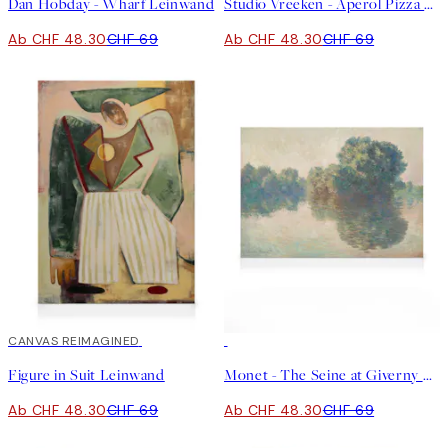
Dan Hobday - Wharf Leinwand
Studio Vreeken - Aperol Pizza Party Leinwand
Ab CHF 48.30
CHF 69
Ab CHF 48.30
CHF 69
30%*
CANVAS REIMAGINED
30%*
Figure in Suit Leinwand
Monet - The Seine at Giverny Leinwand
Ab CHF 48.30
CHF 69
Ab CHF 48.30
CHF 69