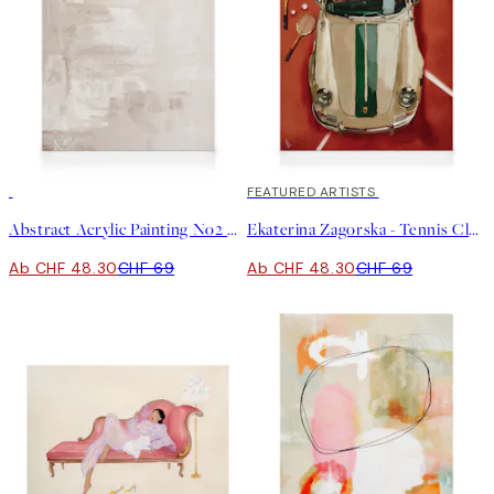
30%*
30%*
FEATURED ARTISTS
Abstract Acrylic Painting No2 Leinwand
Ekaterina Zagorska - Tennis Club Leinwand
Ab CHF 48.30
CHF 69
Ab CHF 48.30
CHF 69