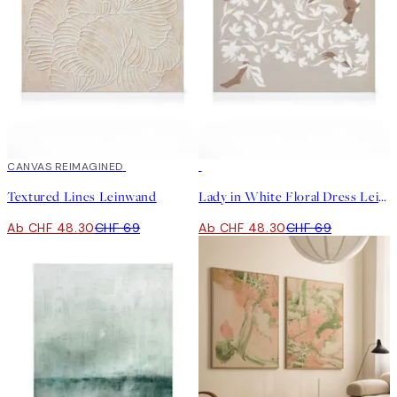
30%*
CANVAS REIMAGINED
30%*
Textured Lines Leinwand
Lady in White Floral Dress Leinwand
Ab CHF 48.30
CHF 69
Ab CHF 48.30
CHF 69