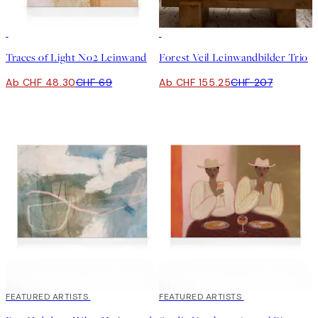
30%*
-25%
Traces of Light No2 Leinwand
Forest Veil Leinwandbilder Trio
Ab CHF 48.30
CHF 69
Ab CHF 155.25
CHF 207
30%*
FEATURED ARTISTS
30%*
FEATURED ARTISTS