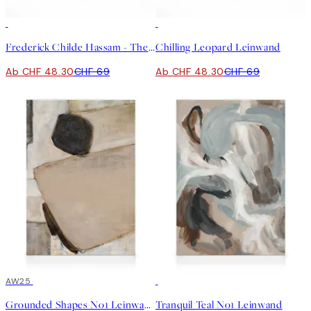
30%*
30%*
Frederick Childe Hassam - The Little Pond, Appledore Leinwand
Chilling Leopard Leinwand
Ab CHF 48.30
CHF 69
Ab CHF 48.30
CHF 69
30%*
AW25
30%*
Grounded Shapes No1 Leinwand
Tranquil Teal No1 Leinwand