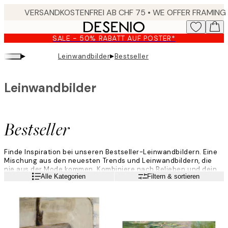
Skip
to
main
SALE - 50% RABATT AUF POSTER*
content.
▸
▸
Leinwandbilder
Bestseller
Leinwandbilder
Bestseller
Finde Inspiration bei unseren Bestseller-Leinwandbildern. Eine
Mischung aus den neuesten Trends und Leinwandbildern, die
nie aus der Mode kommen. Kombiniere nach Belieben und dein
Weiterlesen
Alle Kategorien
Filtern & sortieren
Zuhause bekommt ein wunderschönes Upgrade.