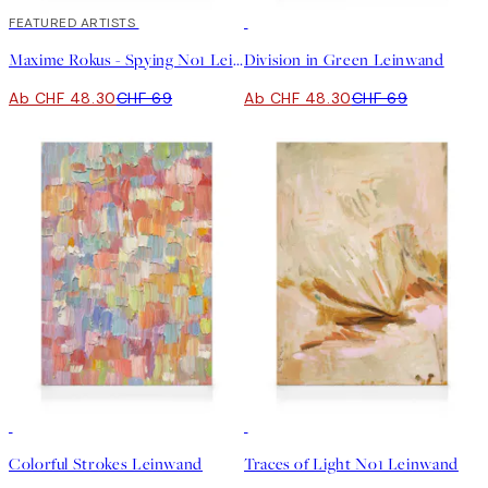
30%*
FEATURED ARTISTS
30%*
Maxime Rokus - Spying No1 Leinwand
Division in Green Leinwand
Ab CHF 48.30
CHF 69
Ab CHF 48.30
CHF 69
30%*
30%*
Colorful Strokes Leinwand
Traces of Light No1 Leinwand