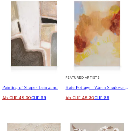
30%*
30%*
FEATURED ARTISTS
Painting of Shapes Leinwand
Kate Pottage - Warm Shadows Leinwand
Ab CHF 48.30
CHF 69
Ab CHF 48.30
CHF 69