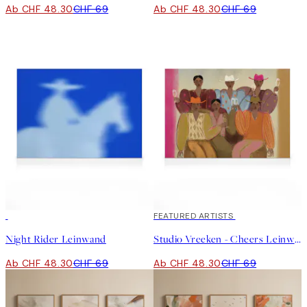
Ab CHF 48.30
CHF 69
Ab CHF 48.30
CHF 69
30%*
30%*
FEATURED ARTISTS
Night Rider Leinwand
Studio Vreeken - Cheers Leinwand
Ab CHF 48.30
CHF 69
Ab CHF 48.30
CHF 69