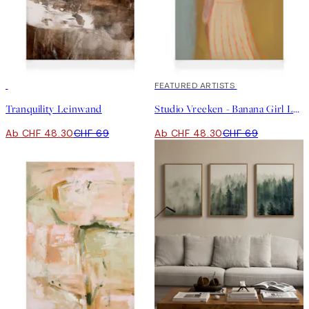
30%*
30%*
FEATURED ARTISTS
Tranquility Leinwand
Studio Vreeken - Banana Girl Leinwand
Ab CHF 48.30
CHF 69
Ab CHF 48.30
CHF 69