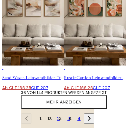
-25%
-25%
Sand Waves Leinwandbilder Trio
Rustic Garden Leinwandbilder Trio
Ab CHF 155.25
CHF 207
Ab CHF 155.25
CHF 207
36 VON 144 PRODUKTEN WERDEN ANGEZEIGT
MEHR ANZEIGEN
1
2
3
4