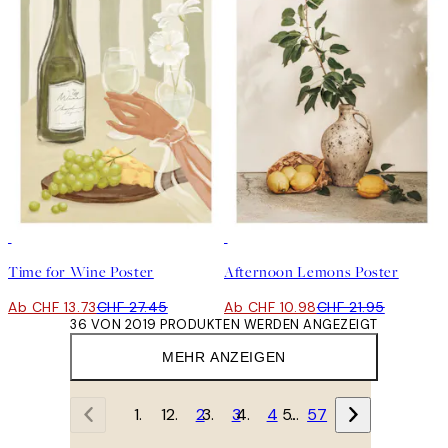
50%*
50%*
Time for Wine Poster
Afternoon Lemons Poster
Ab CHF 13.73
CHF 27.45
Ab CHF 10.98
CHF 21.95
36 VON 2019 PRODUKTEN WERDEN ANGEZEIGT
MEHR ANZEIGEN
1
2
3
4
…
57