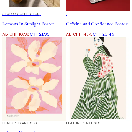
50%*
STUDIO COLLECTION
50%*
Lemons In Sunlight Poster
Caffeine and Confidence Poster
Ab CHF 10.98
CHF 21.95
Ab CHF 14.73
CHF 29.45
40%*
FEATURED ARTISTS
40%*
FEATURED ARTISTS