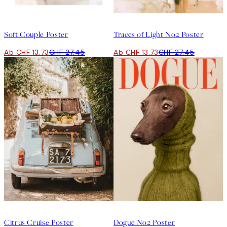
50%*
50%*
Soft Couple Poster
Traces of Light No2 Poster
Ab CHF 13.73
CHF 27.45
Ab CHF 13.73
CHF 27.45
50%*
50%*
Citrus Cruise Poster
Dogue No2 Poster