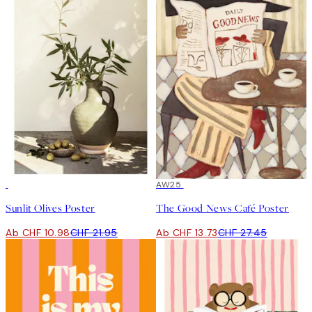
50%*
50%*
AW25
Sunlit Olives Poster
The Good News Café Poster
Ab CHF 10.98
CHF 21.95
Ab CHF 13.73
CHF 27.45