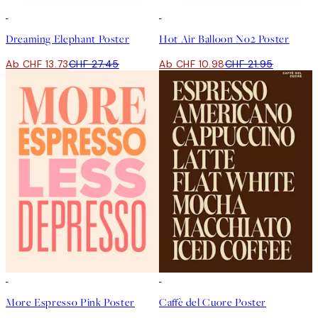
50%*
50%*
Dreaming Elephant Poster
Hot Air Balloon No2 Poster
Ab CHF 13.73
CHF 27.45
Ab CHF 10.98
CHF 21.95
50%*
50%*
More Espresso Pink Poster
Caffè del Cuore Poster