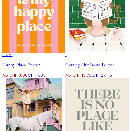
50%*
SS25
50%*
Happy Place Poster
Getting Shit Done Poster
Ab CHF 3.98
CHF 7.95
Ab CHF 13.73
CHF 27.45