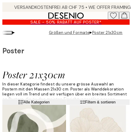
Skip
to
main
SALE - 50% RABATT AUF POSTER*
content.
▸
▸
Größen und Formate
Poster 21x30cm
Poster
Poster 21x30cm
In dieser Kategorie findest du unsere grösse Auswahl an
Postern mit den Massen 21x30 cm. Poster als Wanddekoration
liegen voll im Trend und wir verfügen über ein breites Sortiment
an Postern, die zu den meisten Einrichtungsstilen passen.
Weiterlesen
Alle Kategorien
Filtern & sortieren
Unsere Bilder in der Grösse 21x30 cm kannst duuntereinander
oder mit Bildern in anderen Grössen zu einer hübschen
Bilderwand kombinieren!