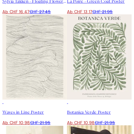
Sylvia Takken - Floating Flowers Poster
La Poire - Green Coat Poster
Ab CHF 16.47
CHF 27.45
Ab CHF 13.17
CHF 21.95
50%*
50%*
Waves in Line Poster
Botanica Verde Poster
Ab CHF 10.98
CHF 21.95
Ab CHF 10.98
CHF 21.95