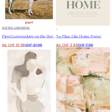
50%*
ASTRID LINDGREN
50%*
Pippi Longstocking on the Horse Poster
No Place Like Home Poster
Ab CHF 10.98
CHF 21.95
Ab CHF 3.98
CHF 7.95