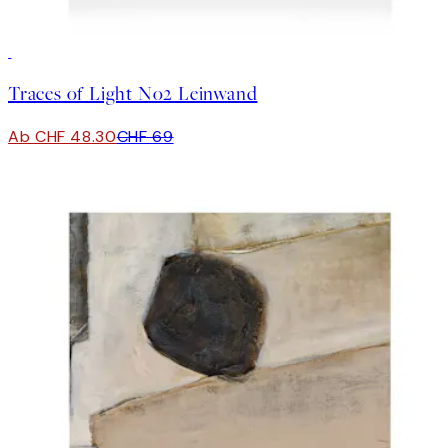
30%*
Traces of Light No2 Leinwand
Ab CHF 48.30
CHF 69