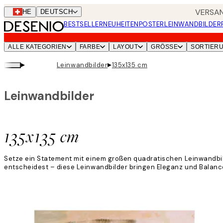
Skip
VERSAN
CHE
DEUTSCH
to
BESTSELLER
NEUHEITEN
POSTER
LEINWANDBILDER
main
content.
ALLE KATEGORIEN
FARBE
LAYOUT
GRÖSSE
SORTIER
▸
▸
Leinwandbilder
135x135 cm
Leinwandbilder
135x135 cm
Setze ein Statement mit einem großen quadratischen Leinwandbild
entscheidest – diese Leinwandbilder bringen Eleganz und Balance 