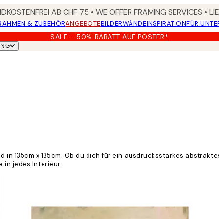
DKOSTENFREI AB CHF 75 • WE OFFER FRAMING SERVICES • LI
RAHMEN & ZUBEHÖR
ANGEBOTE
BILDERWÄNDE
INSPIRATION
FÜR UNT
SALE - 50% RABATT AUF POSTER*
UNG
 in 135cm x 135cm. Ob du dich für ein ausdrucksstarkes abstraktes
in jedes Interieur.