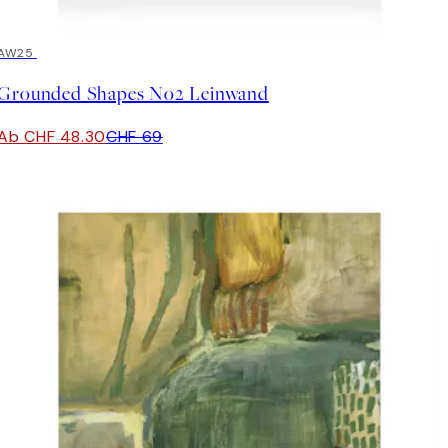
30%*
AW25
Grounded Shapes No2 Leinwand
Ab CHF 48.30
CHF 69