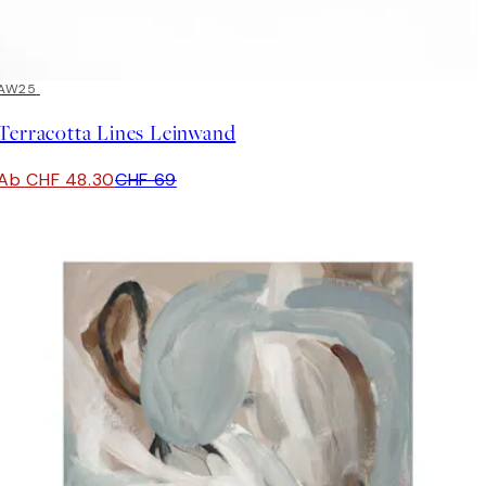
30%*
AW25
Terracotta Lines Leinwand
Ab CHF 48.30
CHF 69