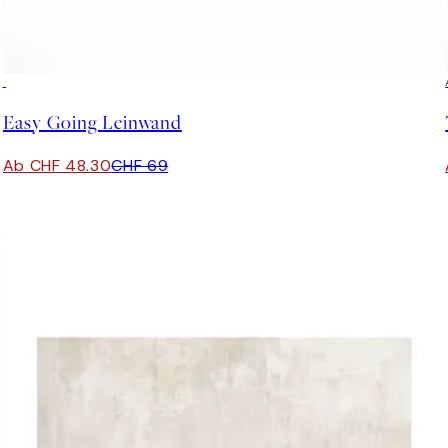
30%*
Easy Going Leinwand
Ab CHF 48.30
CHF 69