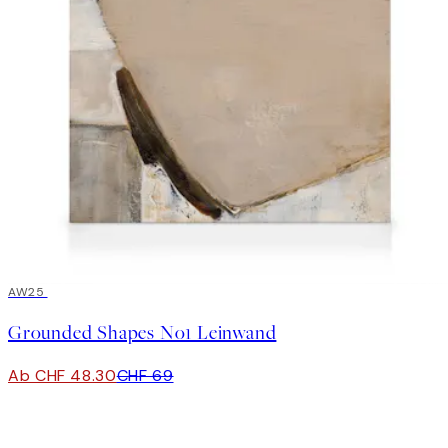
30%*
AW25
Grounded Shapes No1 Leinwand
Ab CHF 48.30
CHF 69