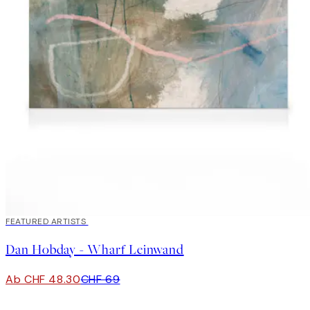
30%*
FEATURED ARTISTS
Dan Hobday - Wharf Leinwand
Ab CHF 48.30
CHF 69