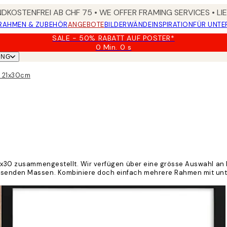
DKOSTENFREI AB CHF 75 • WE OFFER FRAMING SERVICES • LI
RAHMEN & ZUBEHÖR
ANGEBOTE
BILDERWÄNDE
INSPIRATION
FÜR UNT
SALE - 50% RABATT AUF POSTER*
0 Min.
0 s
Gültig
UNG
bis:
2026-
n 21x30cm
08-
09
n 21x30 zusammengestellt. Wir verfügen über eine grösse Auswahl 
assenden Massen. Kombiniere doch einfach mehrere Rahmen mit unte