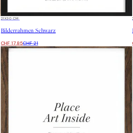
15%*
21X30 CM
Bilderrahmen Schwarz
CHF 17.85
CHF 21