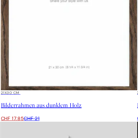
15%*
21X30 CM
Bilderrahmen aus dunklem Holz
CHF 17.85
CHF 21