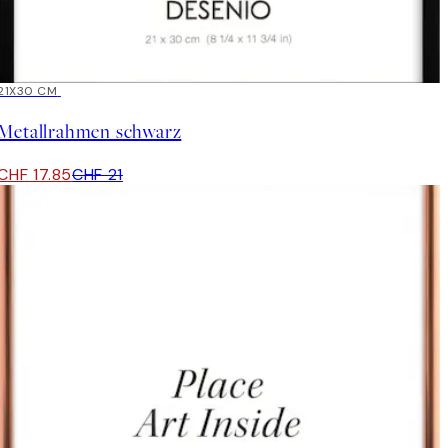
15%*
21X30 CM
Metallrahmen schwarz
CHF 17.85
CHF 21