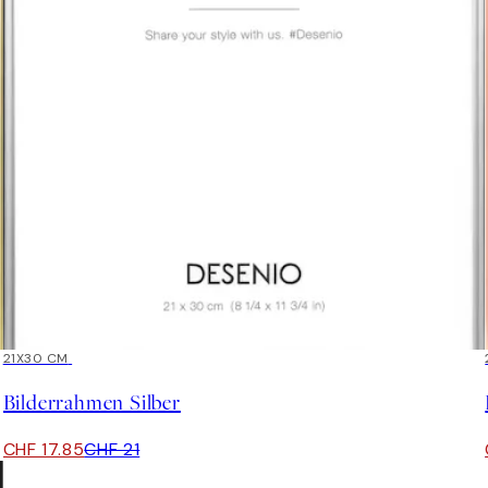
15%*
21X30 CM
Bilderrahmen Silber
CHF 17.85
CHF 21