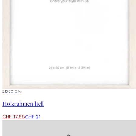
15%*
21X30 CM
Holzrahmen hell
CHF 17.85
CHF 21