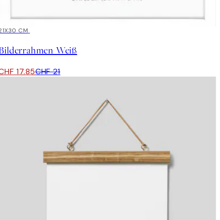
15%*
21X30 CM
Bilderrahmen Weiß
CHF 17.85
CHF 21