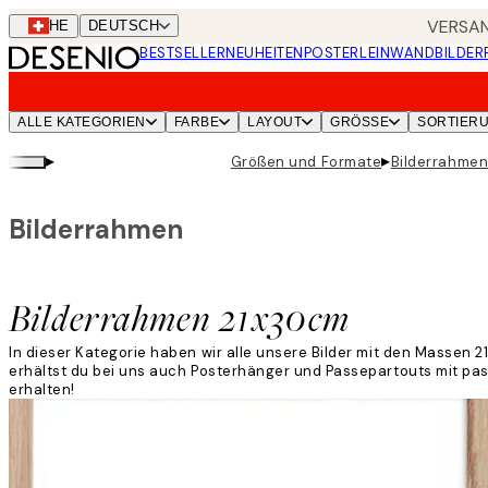
Skip
VERSAN
CHE
DEUTSCH
to
BESTSELLER
NEUHEITEN
POSTER
LEINWANDBILDER
main
content.
ALLE KATEGORIEN
FARBE
LAYOUT
GRÖSSE
SORTIER
▸
▸
Größen und Formate
Bilderrahme
Bilderrahmen
Bilderrahmen 21x30cm
In dieser Kategorie haben wir alle unsere Bilder mit den Masse
erhältst du bei uns auch Posterhänger und Passepartouts mit p
erhalten!