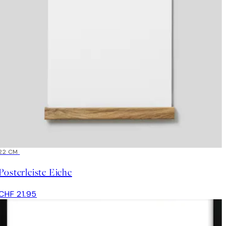
22 CM
Posterleiste Eiche
CHF 21.95