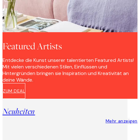
Featured Artists
Entdecke die Kunst unserer talentierten Featured Artists!
Mit vielen verschiedenen Stilen, Einflüssen und
Hintergründen bringen sie Inspiration und Kreativität an
deine Wände.
ZUM DEAL
Neuheiten
Mehr anzeigen
Product