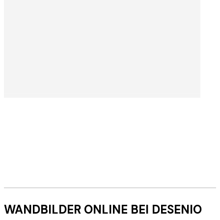
WEITERLESEN
Stockholm Atelier
WANDBILDER ONLINE BEI DESENIO