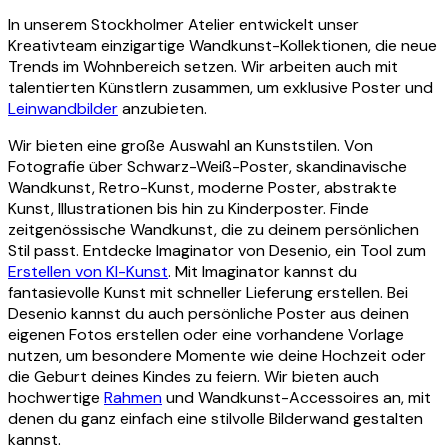
In unserem Stockholmer Atelier entwickelt unser
Unser Stockholm Atelier ist der Ort, an dem unsere
Kreativteam einzigartige Wandkunst-Kollektionen, die neue
leidenschaftlichen Künstler, Fotografen und Designer
Trends im Wohnbereich setzen. Wir arbeiten auch mit
die einzigartigen Kunstwerke für Desenio erschaffen.
talentierten Künstlern zusammen, um exklusive Poster und
Leinwandbilder
anzubieten.
Wir bieten eine große Auswahl an Kunststilen. Von
Fotografie über Schwarz-Weiß-Poster, skandinavische
Wandkunst, Retro-Kunst, moderne Poster, abstrakte
Kunst, Illustrationen bis hin zu Kinderposter. Finde
zeitgenössische Wandkunst, die zu deinem persönlichen
Stil passt. Entdecke Imaginator von Desenio, ein Tool zum
Erstellen von KI-Kunst
. Mit Imaginator kannst du
fantasievolle Kunst mit schneller Lieferung erstellen. Bei
Desenio kannst du auch persönliche Poster aus deinen
eigenen Fotos erstellen oder eine vorhandene Vorlage
nutzen, um besondere Momente wie deine Hochzeit oder
die Geburt deines Kindes zu feiern. Wir bieten auch
hochwertige
Rahmen
und Wandkunst-Accessoires an, mit
denen du ganz einfach eine stilvolle Bilderwand gestalten
kannst.