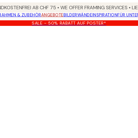
DKOSTENFREI AB CHF 75 • WE OFFER FRAMING SERVICES • LI
RAHMEN & ZUBEHÖR
ANGEBOTE
BILDERWÄNDE
INSPIRATION
FÜR UNT
SALE - 50% RABATT AUF POSTER*