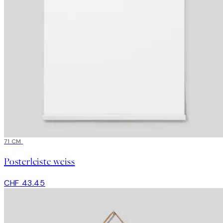
71 CM
Posterleiste weiss
CHF 43.45