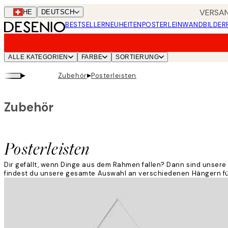
Skip
VERSAN
CHE
DEUTSCH
to
BESTSELLER
NEUHEITEN
POSTER
LEINWANDBILDER
main
content.
ALLE KATEGORIEN
FARBE
SORTIERUNG
▸
▸
Zubehör
Posterleisten
Zubehör
Posterleisten
Dir gefällt, wenn Dinge aus dem Rahmen fallen? Dann sind unsere P
findest du unsere gesamte Auswahl an verschiedenen Hängern f