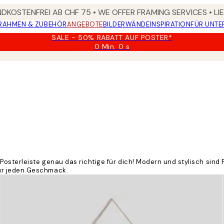
DKOSTENFREI AB CHF 75 • WE OFFER FRAMING SERVICES • LI
RAHMEN & ZUBEHÖR
ANGEBOTE
BILDERWÄNDE
INSPIRATION
FÜR UNT
SALE - 50% RABATT AUF POSTER*
0 Min.
0 s
Gültig
bis:
2026-
08-
09
osterleiste genau das richtige für dich! Modern und stylisch sind P
ür jeden Geschmack.