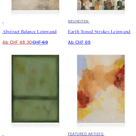
30%*
NEUHEITEN
Abstract Balance Leinwand
Earth Toned Strokes Leinwand
Ab CHF 48.30
CHF 69
Ab CHF 69
30%*
30%*
FEATURED ARTISTS