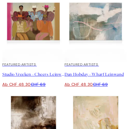
30%*
FEATURED ARTISTS
30%*
FEATURED ARTISTS
Studio Vreeken - Cheers Leinwand
Dan Hobday - Wharf Leinwand
Ab CHF 48.30
CHF 69
Ab CHF 48.30
CHF 69