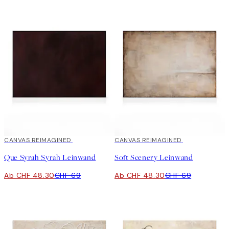
30%*
CANVAS REIMAGINED
30%*
CANVAS REIMAGINED
Que Syrah Syrah Leinwand
Soft Scenery Leinwand
Ab CHF 48.30
CHF 69
Ab CHF 48.30
CHF 69