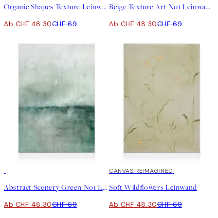
Organic Shapes Texture Leinwand
Beige Texture Art No1 Leinwand
Ab CHF 48.30
CHF 69
Ab CHF 48.30
CHF 69
30%*
30%*
CANVAS REIMAGINED
Abstract Scenery Green No1 Leinwand
Soft Wildflowers Leinwand
Ab CHF 48.30
CHF 69
Ab CHF 48.30
CHF 69