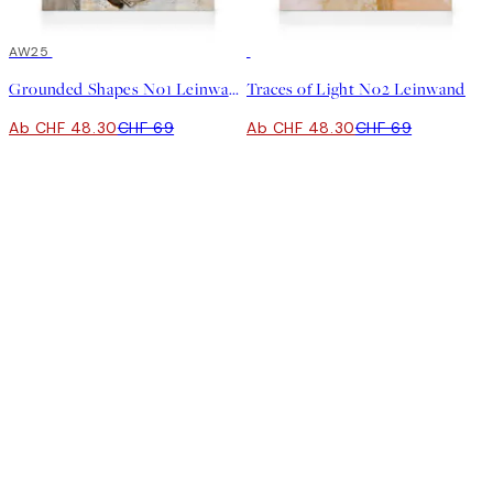
30%*
AW25
30%*
Grounded Shapes No1 Leinwand
Traces of Light No2 Leinwand
Ab CHF 48.30
CHF 69
Ab CHF 48.30
CHF 69