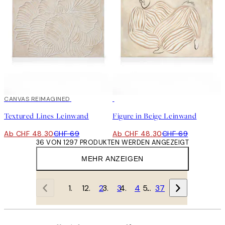
30%*
CANVAS REIMAGINED
30%*
Textured Lines Leinwand
Figure in Beige Leinwand
Ab CHF 48.30
CHF 69
Ab CHF 48.30
CHF 69
36 VON 1297 PRODUKTEN WERDEN ANGEZEIGT
MEHR ANZEIGEN
1
2
3
4
…
37