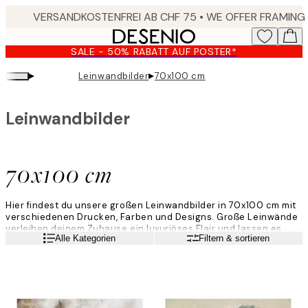
Skip
to
main
SALE - 50% RABATT AUF POSTER*
content.
▸
▸
Leinwandbilder
70x100 cm
Leinwandbilder
70x100 cm
Hier findest du unsere großen Leinwandbilder in 70x100 cm mit
verschiedenen Drucken, Farben und Designs. Große Leinwände
verleihen deinem Zuhause ein luxuriöses Flair und lassen es
Weiterlesen
Alle Kategorien
Filtern & sortieren
moderner wirken. Entdecke deine Lieblings-Leinwandbilder hier
bei Desenio!