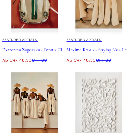
30%*
FEATURED ARTISTS
30%*
FEATURED ARTISTS
Ekaterina Zagorska - Tennis Club Leinwand
Maxime Rokus - Spying No2 Leinwand
Ab CHF 48.30
CHF 69
Ab CHF 48.30
CHF 69