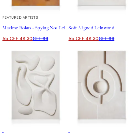
30%*
FEATURED ARTISTS
30%*
Maxime Rokus - Spying No1 Leinwand
Soft Aligned Leinwand
Ab CHF 48.30
CHF 69
Ab CHF 48.30
CHF 69
30%*
30%*