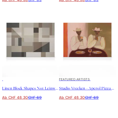
30%*
30%*
FEATURED ARTISTS
Linen Block Shapes No1 Leinwand
Studio Vreeken - Aperol Pizza Party Leinwand
Ab CHF 48.30
CHF 69
Ab CHF 48.30
CHF 69