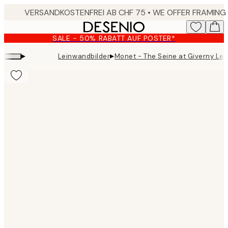
Skip
to
main
SALE - 50% RABATT AUF POSTER*
content.
▸
▸
Leinwandbilder
Monet - The Seine at Giverny Le
Product
images