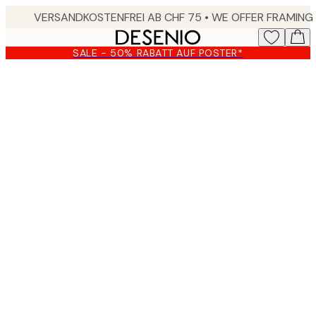
Skip
to
main
SALE - 50% RABATT AUF POSTER*
content.