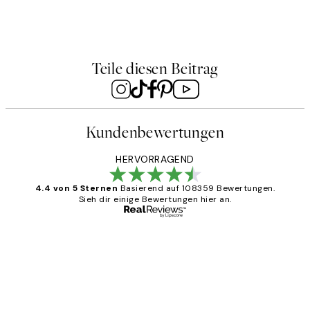
bet Poster
Forest Animals Poster
8
CHF 21.95
Ab CHF 10.98
CHF 21.95
Teile diesen Beitrag
Kundenbewertungen
HERVORRAGEND
4.4 von 5 Sternen
Basierend auf 108359 Bewertungen.
Sieh dir einige Bewertungen hier an.
Verifizierter Käufer
Kundenbewertungen
Great