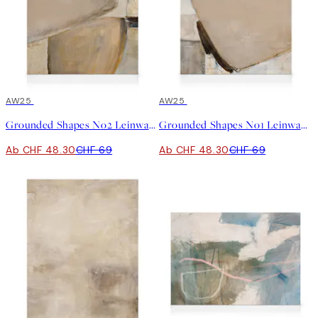
30%*
AW25
30%*
AW25
Grounded Shapes No2 Leinwand
Grounded Shapes No1 Leinwand
Ab CHF 48.30
CHF 69
Ab CHF 48.30
CHF 69