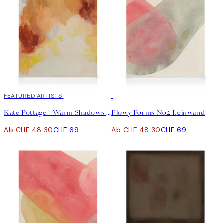
30%*
FEATURED ARTISTS
30%*
Kate Pottage - Warm Shadows Leinwand
Flowy Forms No2 Leinwand
Ab CHF 48.30
CHF 69
Ab CHF 48.30
CHF 69