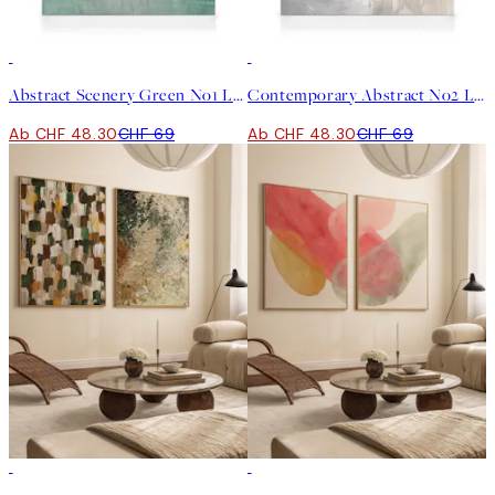
30%*
30%*
Abstract Scenery Green No1 Leinwand
Contemporary Abstract No2 Leinwand
Ab CHF 48.30
CHF 69
Ab CHF 48.30
CHF 69
-25%