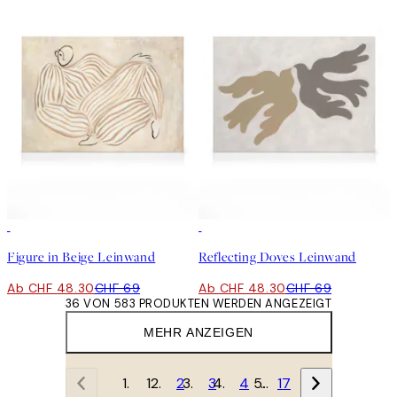
30%*
30%*
Figure in Beige Leinwand
Reflecting Doves Leinwand
Ab CHF 48.30
CHF 69
Ab CHF 48.30
CHF 69
36 VON 583 PRODUKTEN WERDEN ANGEZEIGT
MEHR ANZEIGEN
1
2
3
4
…
17