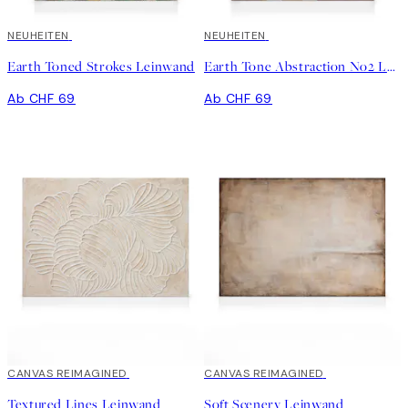
NEUHEITEN
NEUHEITEN
Earth Toned Strokes Leinwand
Earth Tone Abstraction No2 Leinwand
Ab CHF 69
Ab CHF 69
30%*
CANVAS REIMAGINED
30%*
CANVAS REIMAGINED
Textured Lines Leinwand
Soft Scenery Leinwand