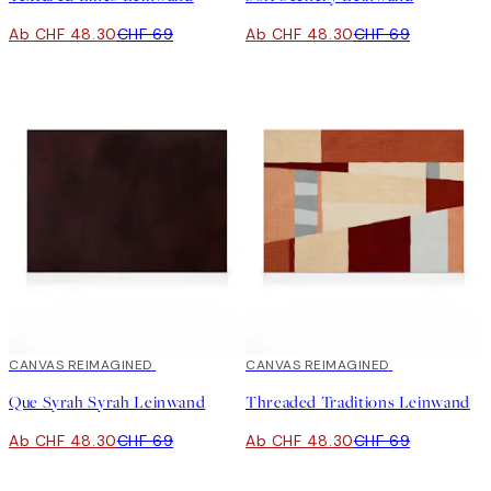
Ab CHF 48.30
CHF 69
Ab CHF 48.30
CHF 69
30%*
CANVAS REIMAGINED
30%*
CANVAS REIMAGINED
Que Syrah Syrah Leinwand
Threaded Traditions Leinwand
Ab CHF 48.30
CHF 69
Ab CHF 48.30
CHF 69