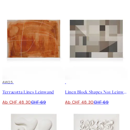
30%*
AW25
30%*
Terracotta Lines Leinwand
Linen Block Shapes No1 Leinwand
Ab CHF 48.30
CHF 69
Ab CHF 48.30
CHF 69