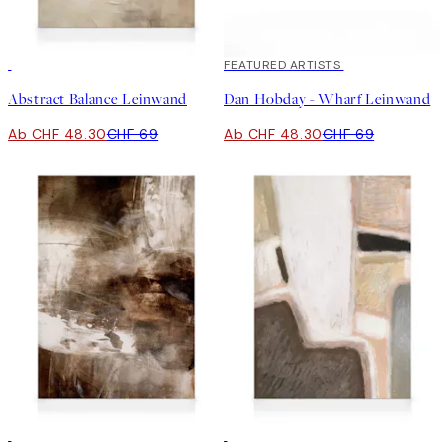
30%*
30%*
FEATURED ARTISTS
Abstract Balance Leinwand
Dan Hobday - Wharf Leinwand
Ab CHF 48.30
CHF 69
Ab CHF 48.30
CHF 69
30%*
30%*