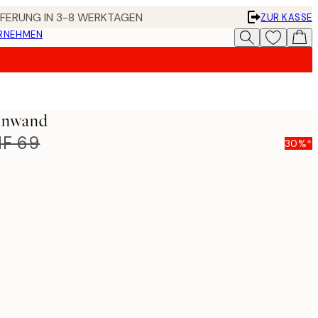
EFERUNG IN 3-8 WERKTAGEN
ZUR KASSE
ERNEHMEN
einwand
F 69
30%*