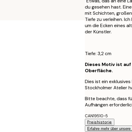
"Etwas, das an eine L
du gesehen hast. Eine
mit Schichten, große
Tiefe zu verleihen. I
um die Ecken eines alt
der Künstler.
Tiefe: 3,2 cm
Dieses Motiv ist au
Oberfläche.
Dies ist ein exklusive
Stockholmer Atelier 
Bitte beachte, dass 
Aufhängen erforderlich
CAN19510-5
Preishistorie
Erfahre mehr über unsere