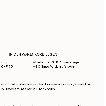
CHF 111.30
CHF 159
CHF 244.30
CHF 349
Kein Rahmen
IN DEN WARENKORB LEGEN
llung
Lieferung 3-8 Arbeitstage
b CHF 75
90 Tage Widerrufsrecht
use mit atemberaubenden Leinwandbildern, kreiert von
 in unserem Atelier in Stockholm.