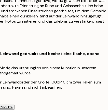
andschaft erinnert, irgendwo, wo du gewesen bist oder was
 abstrakte Erinnerung an Ruhe und Gelassenheit. Ich habe
n und trockenen Pinselstrichen gearbeitet, um dem Gemälde
ch habe einen dunkleren Rand auf der Leinwand hinzugefügt,
en Fotos zu imitieren und das Erlebnis zu verstärken," sagt
f Leinwand gedruckt und besitzt eine flache, ebene
s Motiv, das ursprünglich von einem Künstler in unserem
handgemalt wurde.
für Leinwandbilder der Größe 100x140 cm zwei Haken zum
 sind. Haken sind nicht inbegriffen.
 Produkte