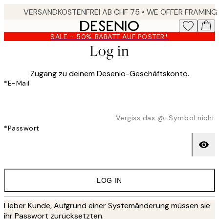
Skip
to
main
SALE - 50% RABATT AUF POSTER*
content.
Log in
Zugang zu deinem Desenio-Geschäftskonto.
*
E-Mail
Vergiss das @-Symbol nicht
*
Passwort
LOG IN
Lieber Kunde, Aufgrund einer Systemänderung müssen sie
ihr Passwort zurücksetzten.