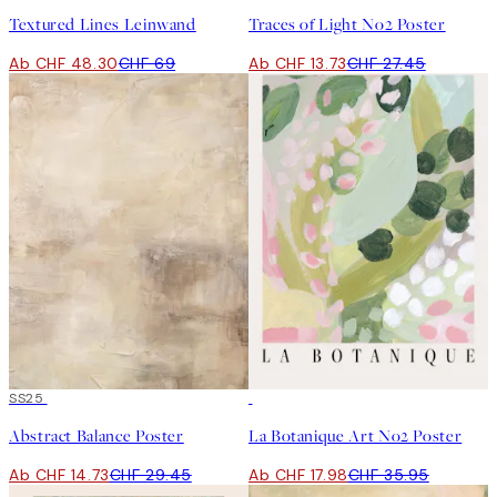
Textured Lines Leinwand
Traces of Light No2 Poster
Ab CHF 48.30
CHF 69
Ab CHF 13.73
CHF 27.45
50%*
SS25
50%*
Abstract Balance Poster
La Botanique Art No2 Poster
Ab CHF 14.73
CHF 29.45
Ab CHF 17.98
CHF 35.95