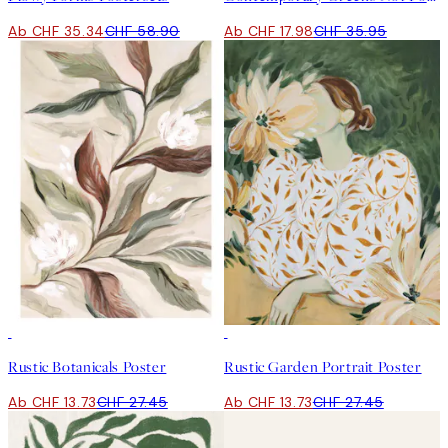
Ab CHF 35.34
CHF 58.90
Ab CHF 17.98
CHF 35.95
50%*
50%*
Rustic Botanicals Poster
Rustic Garden Portrait Poster
Ab CHF 13.73
CHF 27.45
Ab CHF 13.73
CHF 27.45