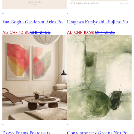
50%*
50%*
Van Gogh - Garden at Arles Poster
Utagawa Kuniyoshi - Fuji no Yukei Poster
Ab CHF 10.98
CHF 21.95
Ab CHF 10.98
CHF 21.95
-40%
50%*
Flowy Forms Postersets
Contemporary Greens No1 Poster