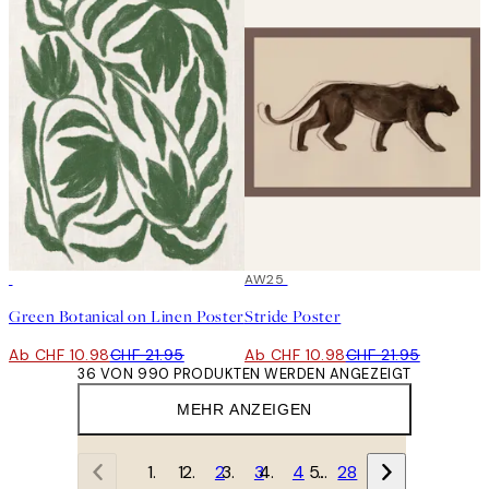
50%*
50%*
AW25
Green Botanical on Linen Poster
Stride Poster
Ab CHF 10.98
CHF 21.95
Ab CHF 10.98
CHF 21.95
36 VON 990 PRODUKTEN WERDEN ANGEZEIGT
MEHR ANZEIGEN
1
2
3
4
…
28