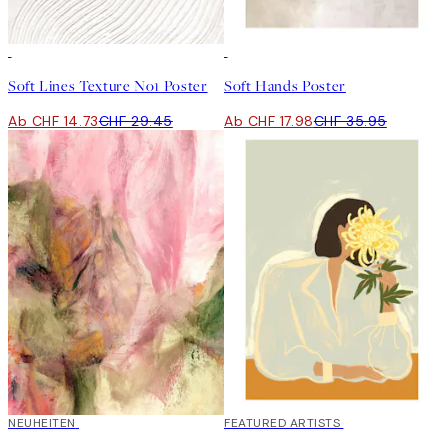
50%*
50%*
Soft Lines Texture No1 Poster
Soft Hands Poster
Ab CHF 14.73
CHF 29.45
Ab CHF 17.98
CHF 35.95
NEUHEITEN
40%*
FEATURED ARTISTS