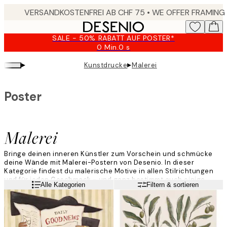
Skip
to
main
SALE - 50% RABATT AUF POSTER*
content.
0 Min.
0 s
Gültig
bis:
▸
▸
Kunstdrucke
Malerei
2026-
08-
10
Poster
Malerei
Bringe deinen inneren Künstler zum Vorschein und schmücke
deine Wände mit Malerei-Postern von Desenio. In dieser
Kategorie findest du malerische Motive in allen Stilrichtungen
und für jeden Geschmack - und ganz bestimmt auch einige
Weiterlesen
Alle Kategorien
Filtern & sortieren
neue Favoriten! Entdecke diese Kategorie und finde deine
Lieblingsposter, um eine neue, kunstvolle Bilderwand zu
erstellen.