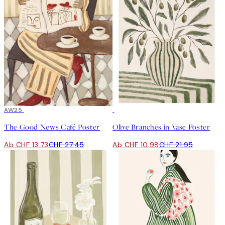
50%*
AW25
50%*
The Good News Café Poster
Olive Branches in Vase Poster
Ab CHF 13.73
CHF 27.45
Ab CHF 10.98
CHF 21.95