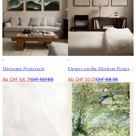
-40%
-40%
Mistscape Postersets
Figures on the Horizon Postersets
Ab CHF 64.71
CHF 107.85
Ab CHF 53.01
CHF 88.35