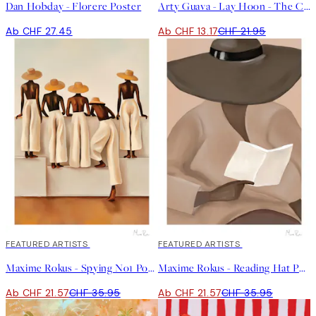
Dan Hobday - Florere Poster
Arty Guava - Lay Hoon - The Chrysanthemum Poster
Ab CHF 27.45
Ab CHF 13.17
CHF 21.95
40%*
FEATURED ARTISTS
40%*
FEATURED ARTISTS
Maxime Rokus - Spying No1 Poster
Maxime Rokus - Reading Hat Poster
Ab CHF 21.57
CHF 35.95
Ab CHF 21.57
CHF 35.95