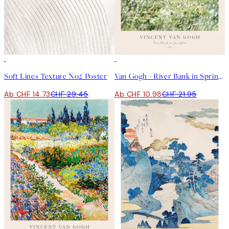
50%*
50%*
Soft Lines Texture No2 Poster
Van Gogh - River Bank in Springtime Poster
Ab CHF 14.73
CHF 29.45
Ab CHF 10.98
CHF 21.95