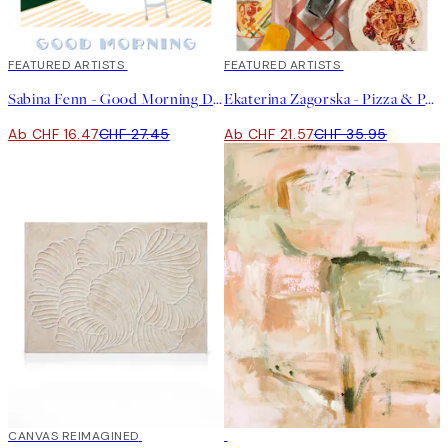
40%*
FEATURED ARTISTS
40%*
FEATURED ARTISTS
Sabina Fenn - Good Morning Dive Poster
Ekaterina Zagorska - Pizza & Pasta Party Poster
Ab CHF 16.47
CHF 27.45
Ab CHF 21.57
CHF 35.95
30%*
CANVAS REIMAGINED
50%*