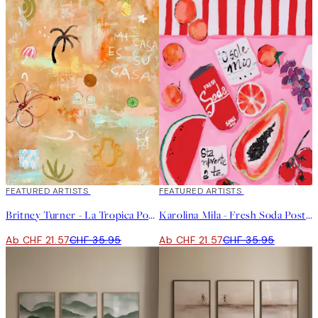
40%*
FEATURED ARTISTS
40%*
FEATURED ARTISTS
Britney Turner - La Tropica Poster
Karolina Mila - Fresh Soda Poster
Ab CHF 21.57
CHF 35.95
Ab CHF 21.57
CHF 35.95