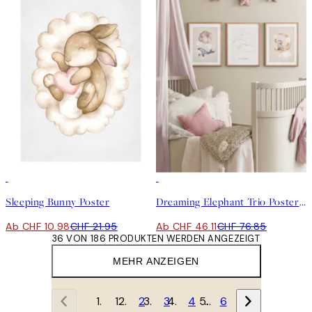
50%*
-40%
Sleeping Bunny Poster
Dreaming Elephant Trio Poster Set
Ab CHF 10.98
CHF 21.95
Ab CHF 46.11
CHF 76.85
36 VON 186 PRODUKTEN WERDEN ANGEZEIGT
MEHR ANZEIGEN
1
2
3
4
…
6