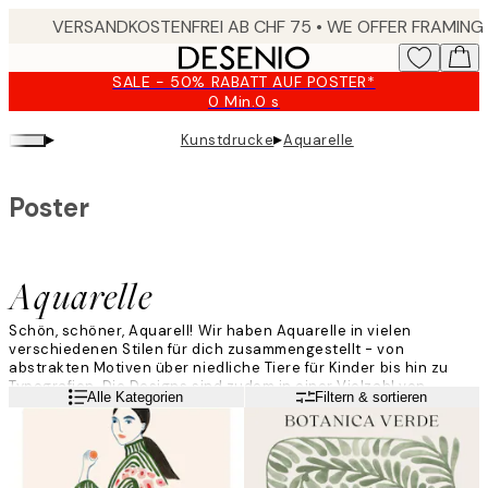
Skip
to
main
SALE - 50% RABATT AUF POSTER*
content.
0 Min.
0 s
Gültig
bis:
▸
▸
Kunstdrucke
Aquarelle
2026-
08-
09
Poster
Aquarelle
Schön, schöner, Aquarell! Wir haben Aquarelle in vielen
verschiedenen Stilen für dich zusammengestellt - von
abstrakten Motiven über niedliche Tiere für Kinder bis hin zu
Typografien. Die Designs sind zudem in einer Vielzahl von
Weiterlesen
Alle Kategorien
Filtern & sortieren
Farben erhältlich. In dieser Kategorie wirst du ganz sicher dein
neues Lieblingsstück finden!