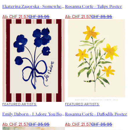
Ekaterina Zagorska - Somewhere I Want to Be Poster
Rosanna Corfe - Tulips Poster
Ab CHF 21.57
CHF 35.95
Ab CHF 21.57
CHF 35.95
40%*
FEATURED ARTISTS
40%*
FEATURED ARTISTS
Emily Daborn - I Adore You Bouquet Poster
Rosanna Corfe - Daffodils Poster
Ab CHF 21.57
CHF 35.95
Ab CHF 21.57
CHF 35.95