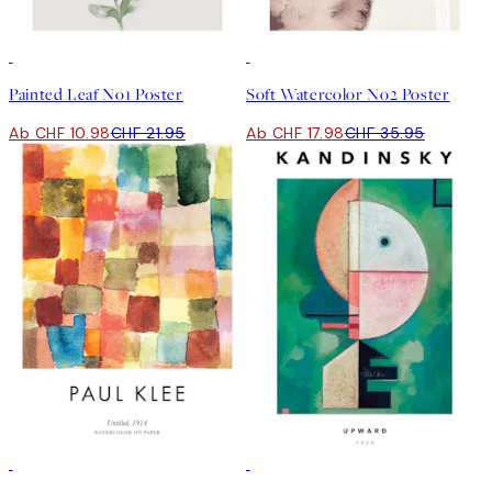
50%*
50%*
Painted Leaf No1 Poster
Soft Watercolor No2 Poster
Ab CHF 10.98
CHF 21.95
Ab CHF 17.98
CHF 35.95
50%*
50%*