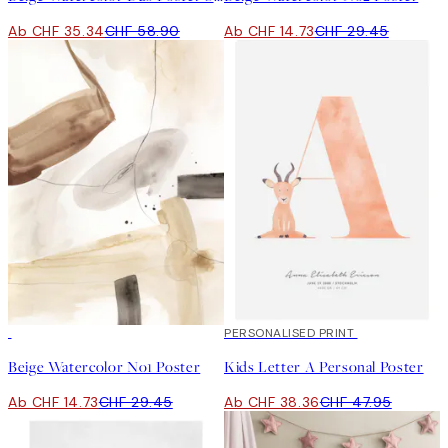
Ab CHF 35.34
CHF 58.90
Ab CHF 14.73
CHF 29.45
50%*
20%*
PERSONALISED PRINT
Beige Watercolor No1 Poster
Kids Letter A Personal Poster
Ab CHF 14.73
CHF 29.45
Ab CHF 38.36
CHF 47.95