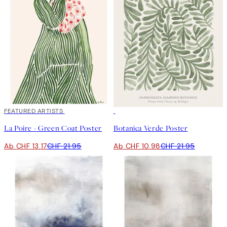
40%*
FEATURED ARTISTS
50%*
La Poire - Green Coat Poster
Botanica Verde Poster
Ab CHF 13.17
CHF 21.95
Ab CHF 10.98
CHF 21.95