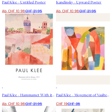
Paul Klee - Untitled Poster
Kandinsky - Upward Poster
Ab CHF 10.98
CHF 21.95
Ab CHF 10.98
CHF 21.95
50%*
50%*
Paul Klee - Hammamet With its Mosque Poster
Paul Klee - Movement of Vaulted Chambers Square Poster
Ab CHF 10.98
CHF 21.95
CHF 19
CHF 38