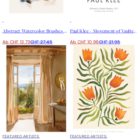
50%*
50%*
Abstract Watercolor Brushes No1 Poster
Paul Klee - Movement of Vaulted Chambers Poster
Ab CHF 13.73
CHF 27.45
Ab CHF 10.98
CHF 21.95
40%*
FEATURED ARTISTS
40%*
FEATURED ARTISTS