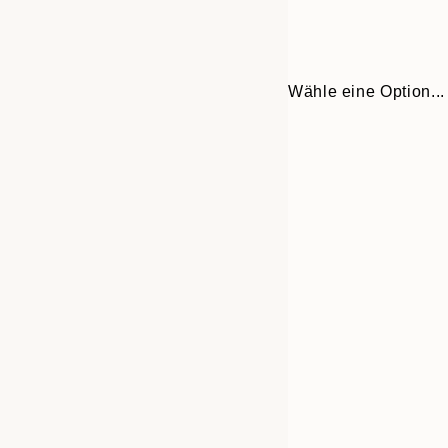
Wähle eine Option...
Frame
21x30 cm
options
30x40 cm