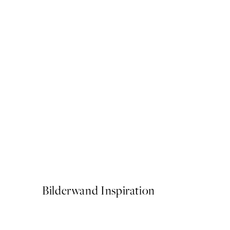
50%*
Abstract Green Shapes No1
Ab CHF 10.98
CHF 21.95
Bilderwand Inspiration