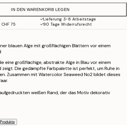
CHF 29.45
IN DEN WARENKORB LEGEN
CHF 24.50
CHF 49
Lieferung 3-8 Arbeitstage
b CHF 75
90 Tage Widerrufsrecht
CHF 70.50
CHF 141
einer blauen Alge mit großflächigen Blättern vor einem
d
 die eine großflächige, abstrakte Alge in Blau vor einem
d zeigt. Die gedämpfte Farbpalette ist perfekt, um Ruhe in
gen. Zusammen mit Watercolor Seaweed No2 bildet dieses
aar.
 aufgedruckten weißen Rand, der das Motiv dekorativ
 Produkte