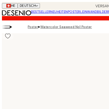
Skip
VERSAN
CHE
DEUTSCH
to
BESTSELLER
NEUHEITEN
POSTER
LEINWANDBILDER
main
content.
▸
▸
Poster
Watercolor Seaweed No1 Poster