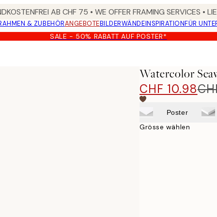
DKOSTENFREI AB CHF 75 • WE OFFER FRAMING SERVICES • LI
RAHMEN & ZUBEHÖR
ANGEBOTE
BILDERWÄNDE
INSPIRATION
FÜR UNT
SALE - 50% RABATT AUF POSTER*
Watercolor Sea
CHF 10.98
CHF
Poster
Grösse wählen