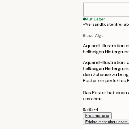
50x70 cm
Auf Lager
Versandkostenfrei a
100x150 cm
Blaue Alge
Aquarell-Illustration 
hellbeigen Hintergrun
Aquarell-Illustration,
hellbeigen Hintergrun
dein Zuhause zu brin
Poster ein perfektes P
Das Poster hat einen
umrahmt.
15893-4
Preishistorie
Erfahre mehr über unsere