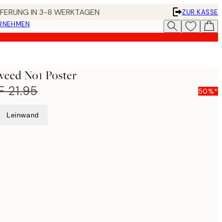
EFERUNG IN 3-8 WERKTAGEN
ZUR KASSE
ERNEHMEN
weed No1 Poster
 21.95
50%*
Leinwand