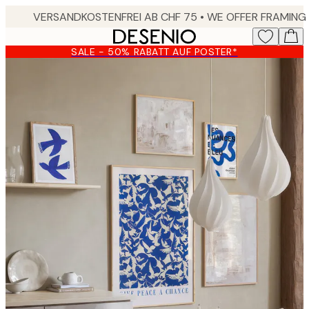
Skip
to
main
SALE - 50% RABATT AUF POSTER*
content.