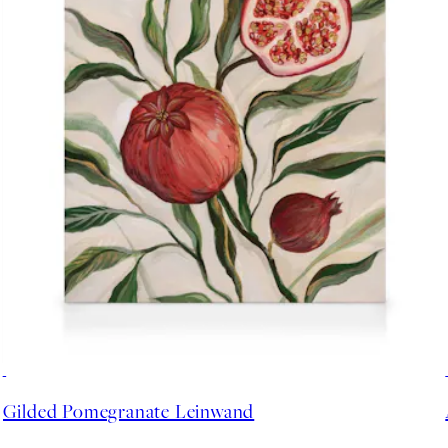
30%*
Gilded Pomegranate Leinwand