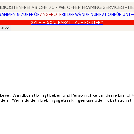
DKOSTENFREI AB CHF 75 • WE OFFER FRAMING SERVICES • LI
RAHMEN & ZUBEHÖR
ANGEBOTE
BILDERWÄNDE
INSPIRATION
FÜR UNT
SALE - 50% RABATT AUF POSTER*
UNG
Level. Wandkunst bringt Leben und Persönlichkeit in deine Einrich
ldern. Wenn du dein Lieblingsgetränk, -gemüse oder -obst suchst, 