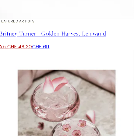
30%*
FEATURED ARTISTS
Britney Turner - Golden Harvest Leinwand
Ab CHF 48.30
CHF 69