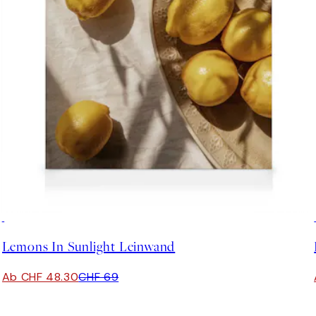
30%*
Lemons In Sunlight Leinwand
Ab CHF 48.30
CHF 69