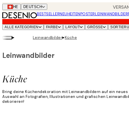
Skip
VERSAN
CHE
DEUTSCH
to
BESTSELLER
NEUHEITEN
POSTER
LEINWANDBILDER
main
content.
ALLE KATEGORIEN
FARBE
LAYOUT
GRÖSSE
SORTIER
▸
▸
Leinwandbilder
Küche
Leinwandbilder
Küche
Bring deine Küchendekoration mit Leinwandbildern auf ein neues 
Auswahl an Fotografien, Illustrationen und grafischen Leinwandbi
dekorieren!