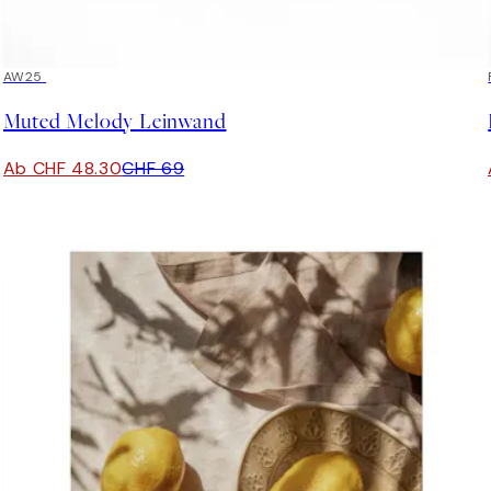
30%*
AW25
Muted Melody Leinwand
Ab CHF 48.30
CHF 69