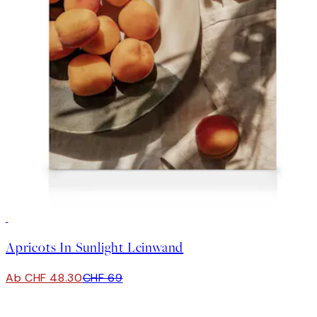
30%*
Apricots In Sunlight Leinwand
Ab CHF 48.30
CHF 69