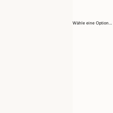
Wähle eine Option...
Frame
13x18 cm
options
30x40 cm