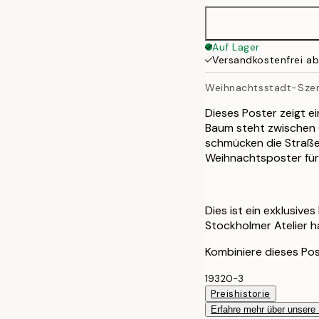
50x70 cm
Auf Lager
Versandkostenfrei a
70x100 cm
Weihnachtsstadt-Sze
100x150 cm
Dieses Poster zeigt e
Baum steht zwischen 
schmücken die Straßen
Weihnachtsposter für
Dies ist ein exklusive
Stockholmer Atelier 
Kombiniere dieses Pos
19320-3
Preishistorie
Erfahre mehr über unsere