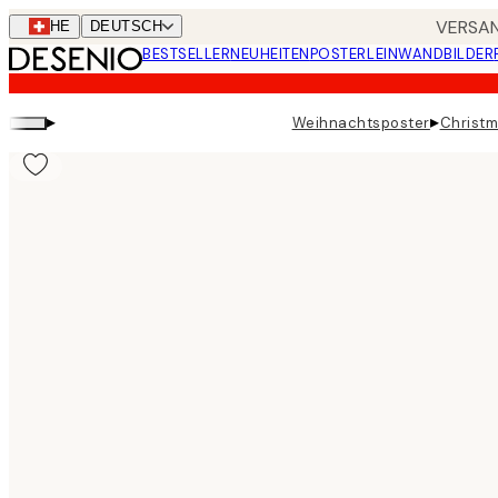
Skip
VERSAN
CHE
DEUTSCH
to
BESTSELLER
NEUHEITEN
POSTER
LEINWANDBILDER
main
content.
▸
▸
Weihnachtsposter
Christm