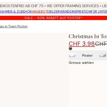
DKOSTENFREI AB CHF 75 • WE OFFER FRAMING SERVICES • LI
RAHMEN & ZUBEHÖR
ANGEBOTE
BILDERWÄNDE
INSPIRATION
FÜR UNT
SALE - 50% RABATT AUF POSTER*
as in Town Poster
Christmas In T
CHF 3.98
CHF
Poster
Grösse wählen