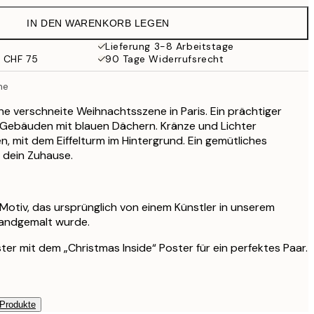
CHF 35.95
IN DEN WARENKORB LEGEN
CHF 29.98
CHF 59.95
Lieferung 3-8 Arbeitstage
b CHF 75
90 Tage Widerrufsrecht
CHF 35.50
CHF 71
ne
CHF 70.50
CHF 141
ine verschneite Weihnachtsszene in Paris. Ein prächtiger
Gebäuden mit blauen Dächern. Kränze und Lichter
, mit dem Eiffelturm im Hintergrund. Ein gemütliches
 dein Zuhause.
s Motiv, das ursprünglich von einem Künstler in unserem
handgemalt wurde.
ter mit dem „Christmas Inside“ Poster für ein perfektes Paar.
 Produkte