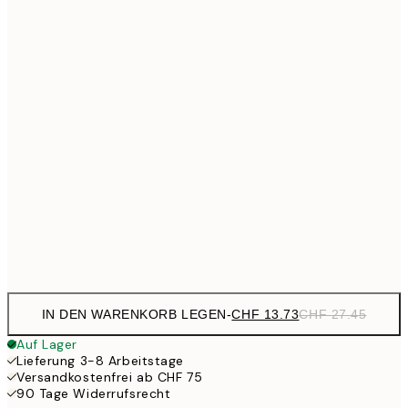
CHF 2
CHF 17
30x40 cm
CHF 3
CHF 21
40x50 cm
CHF 4
CHF 29
50x70 cm
CHF 5
CHF 35
70x100 cm
CH
Frame
options
IN DEN WARENKORB LEGEN
-
CHF 13.73
CHF 27.45
Auf Lager
Lieferung 3-8 Arbeitstage
Versandkostenfrei ab CHF 75
90 Tage Widerrufsrecht