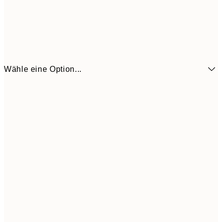
Wähle eine Option...
CHF 13
21x30 cm