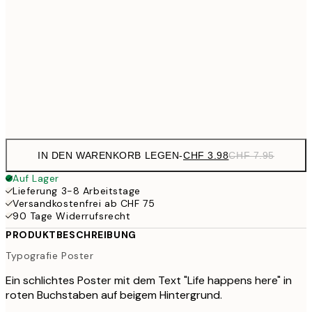
CHF 14
30x40 cm
CHF 2
CHF 24
50x70 cm
CH
Frame
options
IN DEN WARENKORB LEGEN
-
CHF 3.98
CHF 7.95
Auf Lager
Lieferung 3-8 Arbeitstage
Versandkostenfrei ab CHF 75
90 Tage Widerrufsrecht
PRODUKTBESCHREIBUNG
Typografie Poster
Ein schlichtes Poster mit dem Text "Life happens here" in
roten Buchstaben auf beigem Hintergrund.