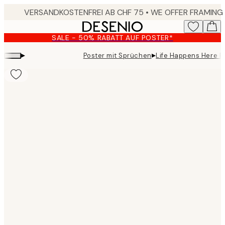
Skip
to
main
SALE - 50% RABATT AUF POSTER*
content.
▸
▸
Poster mit Sprüchen
Life Happens Here P
Product
images