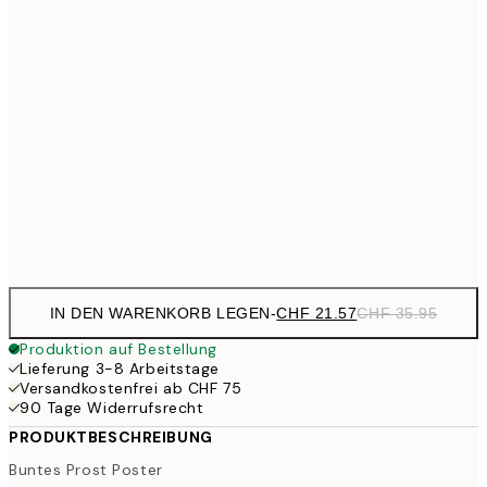
CHF 4
CHF 35
50x70 cm
CHF 5
CHF 42
70x100 cm
CH
CHF 84
100x150 cm
CHF
Frame
options
IN DEN WARENKORB LEGEN
-
CHF 21.57
CHF 35.95
Produktion auf Bestellung
Lieferung 3-8 Arbeitstage
Versandkostenfrei ab CHF 75
90 Tage Widerrufsrecht
PRODUKTBESCHREIBUNG
Buntes Prost Poster