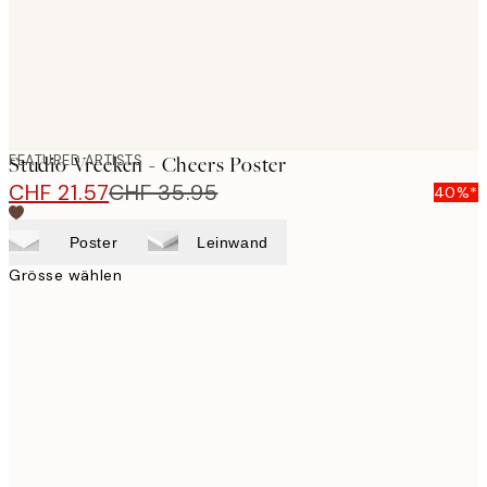
FEATURED ARTISTS
Studio Vreeken - Cheers Poster
CHF 21.57
CHF 35.95
40%*
Poster
Leinwand
Grösse wählen