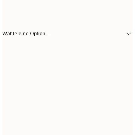
Wähle eine Option...
CHF 48
30x40 cm
CH