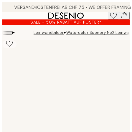
Skip
to
main
SALE - 50% RABATT AUF POSTER*
content.
▸
▸
Leinwandbilder
Watercolor Scenery No2 Leinwa
Product
images