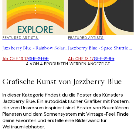
40%*
FEATURED ARTISTS
40%*
FEATURED ARTISTS
Jazzberry Blue - Rainbow Solar System Poster
Jazzberry Blue - Space Shuttle No2 Poster
Ab CHF 13.17
CHF 21.95
Ab CHF 13.17
CHF 21.95
4 VON 4 PRODUKTEN WERDEN ANGEZEIGT
Grafische Kunst von Jazzberry Blue
In dieser Kategorie findest du die Poster des Künstlers
Jazzberry Blue. Ein autodidaktischer Grafiker mit Postern,
die vom Universum inspiriert sind. Poster von Raumfähren,
Planeten und dem Sonnensystem mit Vintage-Feel. Finde
deine Favoriten und erstelle eine Bilderwand für
Weltraumliebhaber.