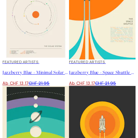
40%*
FEATURED ARTISTS
40%*
FEATURED ARTISTS
Jazzberry Blue - Minimal Solar System Poster
Jazzberry Blue - Space Shuttle No1 Poster
Ab CHF 13.17
CHF 21.95
Ab CHF 13.17
CHF 21.95