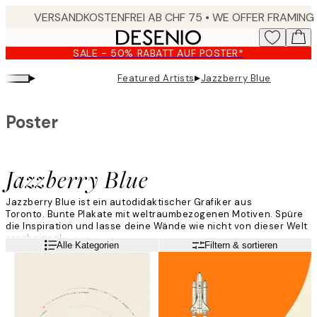
Skip
to
main
SALE - 50% RABATT AUF POSTER*
content.
▸
▸
Featured Artists
Jazzberry Blue
Poster
Jazzberry Blue
Jazzberry Blue ist ein autodidaktischer Grafiker aus
Toronto. Bunte Plakate mit weltraumbezogenen Motiven. Spüre
die Inspiration und lasse deine Wände wie nicht von dieser Welt
erscheinen!
Weiterlesen
Alle Kategorien
Filtern & sortieren