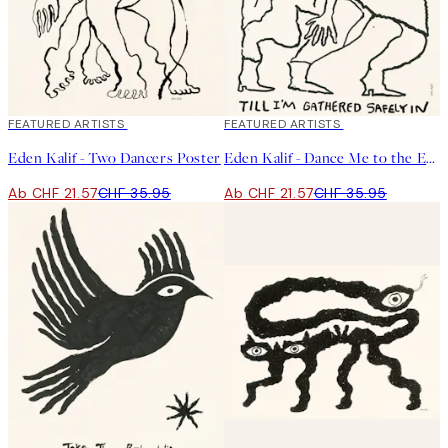
40%*
FEATURED ARTISTS
40%*
FEATURED ARTISTS
Eden Kalif - Two Dancers Poster
Eden Kalif - Dance Me to the End of Love Poster
Ab CHF 21.57
CHF 35.95
Ab CHF 21.57
CHF 35.95