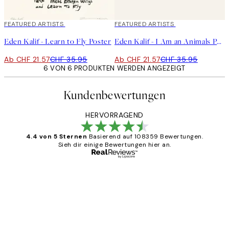
40%*
FEATURED ARTISTS
40%*
FEATURED ARTISTS
Eden Kalif - Learn to Fly Poster
Eden Kalif - I Am an Animals Poster
Ab CHF 21.57
CHF 35.95
Ab CHF 21.57
CHF 35.95
6 VON 6 PRODUKTEN WERDEN ANGEZEIGT
Kundenbewertungen
HERVORRAGEND
4.4 von 5 Sternen
Basierend auf 108359 Bewertungen.
Sieh dir einige Bewertungen hier an.
Verifizierter Käufer
Kundenbewertungen
Great