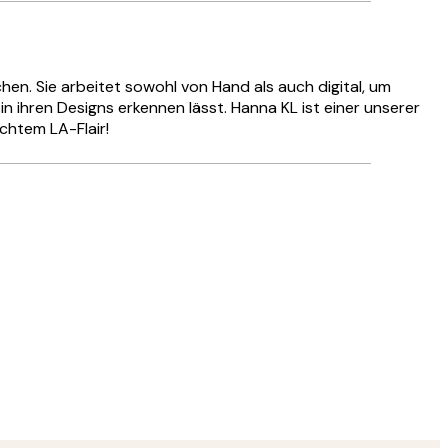
en. Sie arbeitet sowohl von Hand als auch digital, um
h in ihren Designs erkennen lässt. Hanna KL ist einer unserer
chtem LA-Flair!
Verifizierter Käufer
Hat alles su
28 Mai
Ulrike L