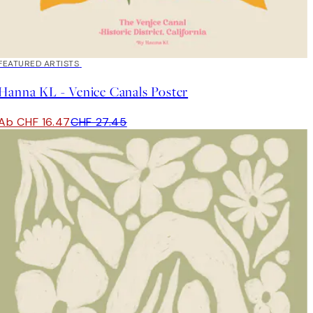
40%*
FEATURED ARTISTS
Hanna KL - Venice Canals Poster
Ab CHF 16.47
CHF 27.45