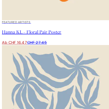
40%*
FEATURED ARTISTS
Hanna KL - Floral Pair Poster
Ab CHF 16.47
CHF 27.45