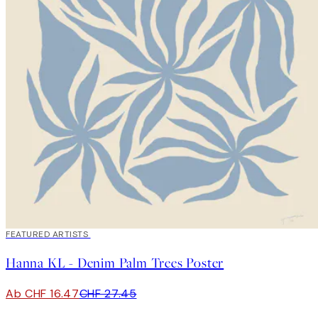
40%*
FEATURED ARTISTS
Hanna KL - Denim Palm Trees Poster
Ab CHF 16.47
CHF 27.45