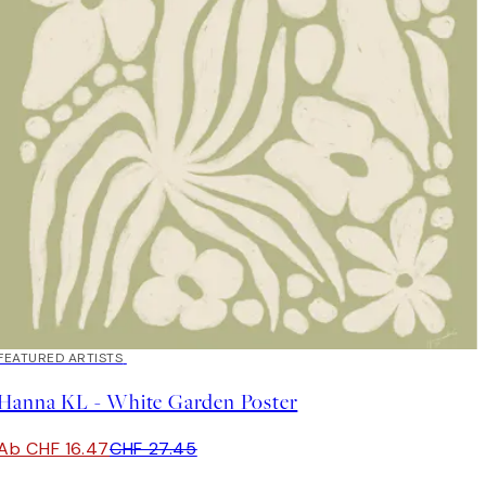
40%*
FEATURED ARTISTS
Hanna KL - White Garden Poster
Ab CHF 16.47
CHF 27.45