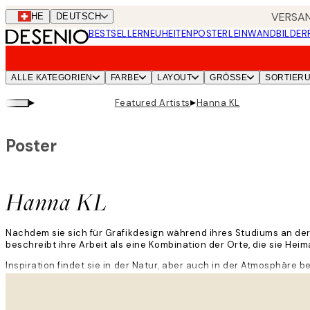
Skip
VERSAN
CHE
DEUTSCH
to
BESTSELLER
NEUHEITEN
POSTER
LEINWANDBILDER
main
content.
ALLE KATEGORIEN
FARBE
LAYOUT
GRÖSSE
SORTIER
▸
▸
Featured Artists
Hanna KL
Poster
Hanna KL
Nachdem sie sich für Grafikdesign während ihres Studiums an der 
beschreibt ihre Arbeit als eine Kombination der Orte, die sie He
Inspiration findet sie in der Natur, aber auch in der Atmosphäre b
Weiterlesen