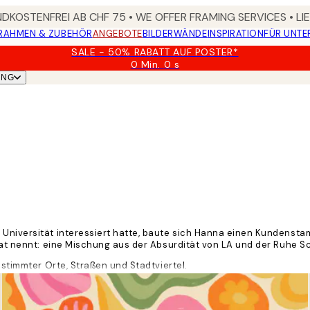
DKOSTENFREI AB CHF 75 • WE OFFER FRAMING SERVICES • LI
RAHMEN & ZUBEHÖR
ANGEBOTE
BILDERWÄNDE
INSPIRATION
FÜR UNT
SALE - 50% RABATT AUF POSTER*
0 Min.
0 s
Gültig
UNG
bis:
2026-
08-
09
Universität interessiert hatte, baute sich Hanna einen Kundenstamm 
imat nennt: eine Mischung aus der Absurdität von LA und der Ruhe 
estimmter Orte, Straßen und Stadtviertel.