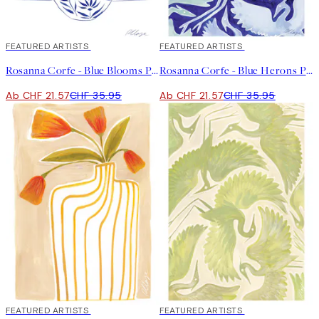
40%*
FEATURED ARTISTS
40%*
FEATURED ARTISTS
Rosanna Corfe - Blue Blooms Poster
Rosanna Corfe - Blue Herons Poster
Ab CHF 21.57
CHF 35.95
Ab CHF 21.57
CHF 35.95
40%*
FEATURED ARTISTS
40%*
FEATURED ARTISTS