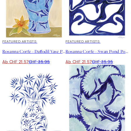
40%*
FEATURED ARTISTS
40%*
FEATURED ARTISTS
Rosanna Corfe - Daffodil Vase Poster
Rosanna Corfe - Swan Pond Poster
Ab CHF 21.57
CHF 35.95
Ab CHF 21.57
CHF 35.95