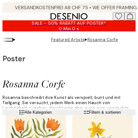
Skip
to
main
SALE - 50% RABATT AUF POSTER*
content.
0 Min.
0 s
Gültig
bis:
▸
▸
Featured Artists
Rosanna Corfe
2026-
08-
09
Poster
Rosanna Corfe
Rosanna beschreibt ihre Kunst als verspielt, bunt und mit
Tiefgang. Sie versucht, jedem Werk einen Hauch von
Leichtigkeit zu geben, gleichzeitig aber auch eine versteckte
Weiterlesen
Alle Kategorien
Filtern & sortieren
Bedeutung und Tiefe einzuflechten. Aufgrund der Flexibilität und
kräftigen Farben, nutzt sie für ihre Bilder vorwiegend Gouache
und Tinte, experimentiert aber auch ständig mit neuen
Materialien, um ihre Kunst immer weiterzuentwickeln.