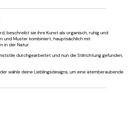
t
d, beschreibt sie ihre Kunst als organisch, ruhig und
ben und Muster kombiniert, hauptsächlich mit
n in der Natur.
 Kunststile durchgearbeitet und nun die Stilrichtung gefunden,
 oder wähle deine Lieblingsdesigns, um eine atemberaubende
Verifizierter Käufer
Hat alles su