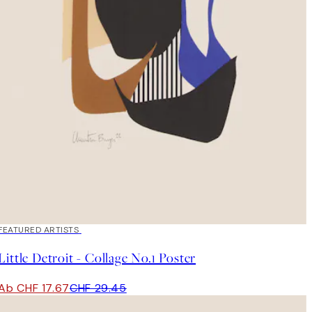
40%*
FEATURED ARTISTS
Little Detroit - Collage No.1 Poster
Ab CHF 17.67
CHF 29.45