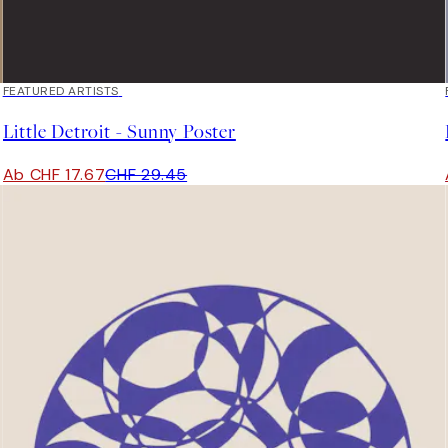
40%*
FEATURED ARTISTS
Little Detroit - Sunny Poster
Ab CHF 17.67
CHF 29.45