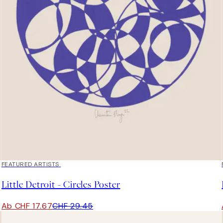
40%*
FEATURED ARTISTS
Little Detroit - Circles Poster
Ab CHF 17.67
CHF 29.45