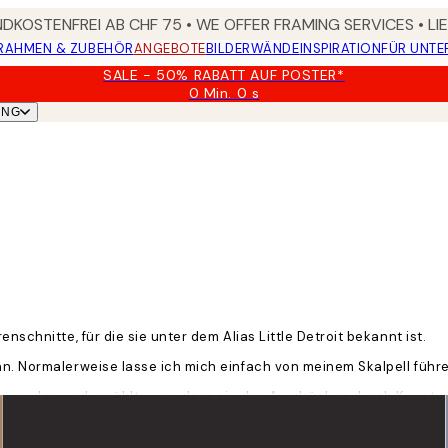
DKOSTENFREI AB CHF 75 • WE OFFER FRAMING SERVICES • LI
RAHMEN & ZUBEHÖR
ANGEBOTE
BILDERWÄNDE
INSPIRATION
FÜR UNT
SALE - 50% RABATT AUF POSTER*
0 Min.
0 s
Gültig
UNG
bis:
2026-
08-
09
nschnitte, für die sie unter dem Alias Little Detroit bekannt ist.
n. Normalerweise lasse ich mich einfach von meinem Skalpell führen
u werden und erzählte uns, dass sie das Ausdrücken durch Kunst als
 arbeite immer mit neuen Mustern, Texturen und Farbkombinationen.“