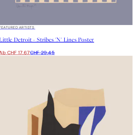
40%*
FEATURED ARTISTS
Little Detroit - Stribes 'N' Lines Poster
Ab CHF 17.67
CHF 29.45