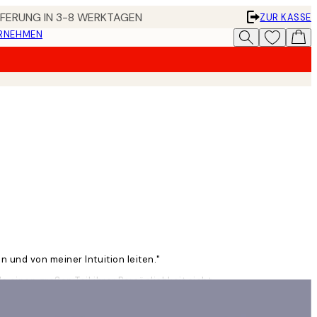
EFERUNG IN 3-8 WERKTAGEN
ZUR KASSE
ERNEHMEN
 und von meiner Intuition leiten."
 einen großen Teil ihrer Persönlichkeit sieht.