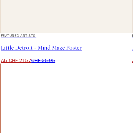
40%*
FEATURED ARTISTS
Little Detroit - Mind Maze Poster
Ab CHF 21.57
CHF 35.95