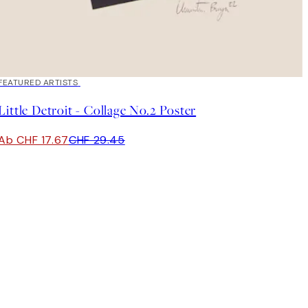
40%*
FEATURED ARTISTS
Little Detroit - Collage No.2 Poster
Ab CHF 17.67
CHF 29.45