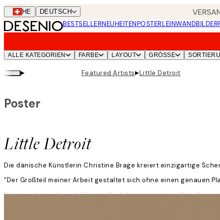
Skip
VERSAN
CHE
DEUTSCH
to
BESTSELLER
NEUHEITEN
POSTER
LEINWANDBILDER
main
content.
ALLE KATEGORIEN
FARBE
LAYOUT
GRÖSSE
SORTIER
▸
▸
Featured Artists
Little Detroit
Poster
Little Detroit
Die dänische Künstlerin Christine Brage kreiert einzigartige Schere
"Der Großteil meiner Arbeit gestaltet sich ohne einen genauen Pla
Christine hat schon als kleines Kind davon geträumt, Künstlerin z
Weiterlesen
„Ich habe mich in den Prozess der Arbeit mit Papier verliebt und