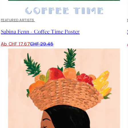
40%*
FEATURED ARTISTS
Sabina Fenn - Coffee Time Poster
Ab CHF 17.67
CHF 29.45