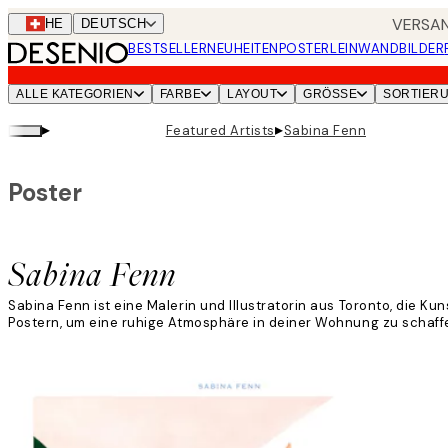
Skip
VERSAN
CHE
DEUTSCH
to
BESTSELLER
NEUHEITEN
POSTER
LEINWANDBILDER
main
content.
ALLE KATEGORIEN
FARBE
LAYOUT
GRÖSSE
SORTIER
▸
▸
Featured Artists
Sabina Fenn
Poster
Sabina Fenn
Sabina Fenn ist eine Malerin und Illustratorin aus Toronto, die
Postern, um eine ruhige Atmosphäre in deiner Wohnung zu schaffe