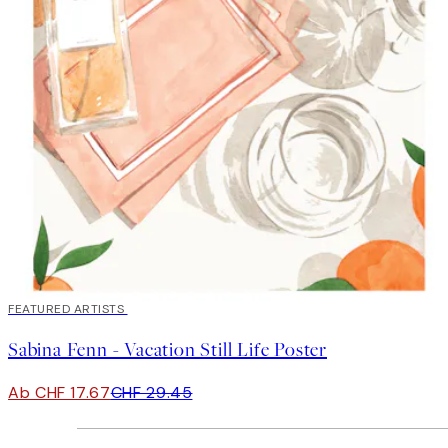
40%*
FEATURED ARTISTS
Sabina Fenn - Vacation Still Life Poster
Ab CHF 17.67
CHF 29.45