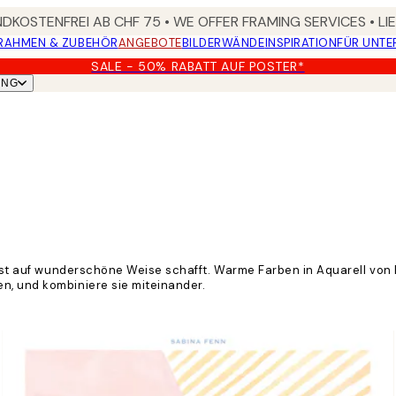
DKOSTENFREI AB CHF 75 • WE OFFER FRAMING SERVICES • LI
RAHMEN & ZUBEHÖR
ANGEBOTE
BILDERWÄNDE
INSPIRATION
FÜR UNT
SALE - 50% RABATT AUF POSTER*
UNG
 Kunst auf wunderschöne Weise schafft. Warme Farben in Aquarell v
n, und kombiniere sie miteinander.