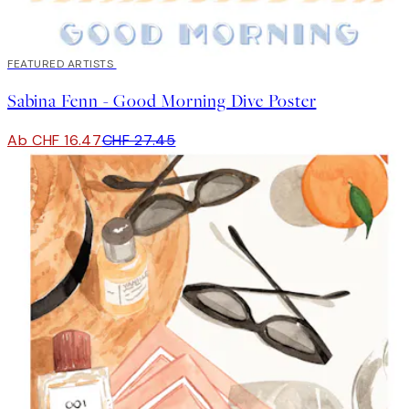
40%*
FEATURED ARTISTS
Sabina Fenn - Good Morning Dive Poster
Ab CHF 16.47
CHF 27.45