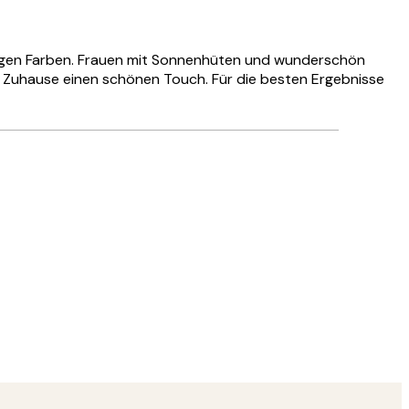
 ruhigen Farben. Frauen mit Sonnenhüten und wunderschön
nem Zuhause einen schönen Touch. Für die besten Ergebnisse
Verifizierter Käufer
Hat alles su
28 Mai
Ulrike L