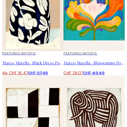
40%*
FEATURED ARTISTS
40%*
FEATURED ARTISTS
Marco Marella - Black Dress Poster
Marco Marella - Blossoming Poster
Ab CHF 16.47
CHF 27.45
CHF 26.07
CHF 43.45