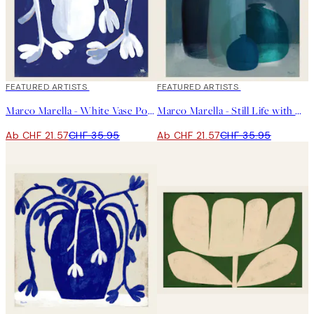
40%*
FEATURED ARTISTS
40%*
FEATURED ARTISTS
Marco Marella - White Vase Poster
Marco Marella - Still Life with Blue Glass Vases Poster
Ab CHF 21.57
CHF 35.95
Ab CHF 21.57
CHF 35.95