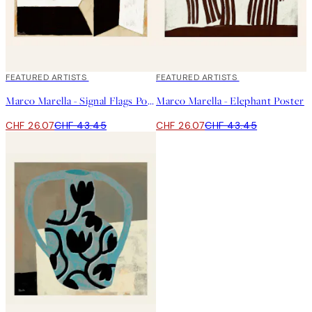
40%*
FEATURED ARTISTS
40%*
FEATURED ARTISTS
Marco Marella - Signal Flags Poster
Marco Marella - Elephant Poster
CHF 26.07
CHF 43.45
CHF 26.07
CHF 43.45