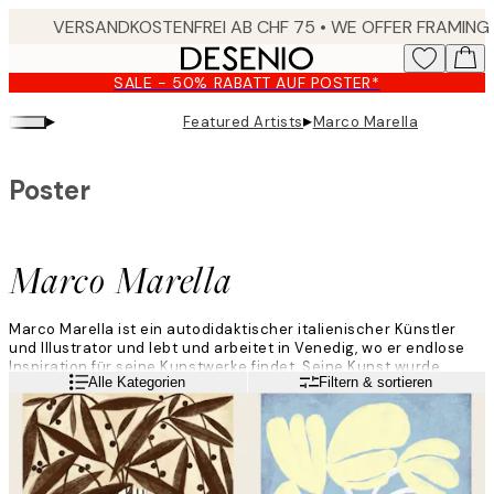
Skip
to
main
SALE - 50% RABATT AUF POSTER*
content.
▸
▸
Featured Artists
Marco Marella
Poster
Marco Marella
Marco Marella ist ein autodidaktischer italienischer Künstler
und Illustrator und lebt und arbeitet in Venedig, wo er endlose
Inspiration für seine Kunstwerke findet. Seine Kunst wurde
Weiterlesen
Alle Kategorien
Filtern & sortieren
bisher schon in vielen Zeitschriften und Zeitungen, auf
Dutzenden von Bucheinbänden und unzähligen kommerziellen
Produkten gezeigt.