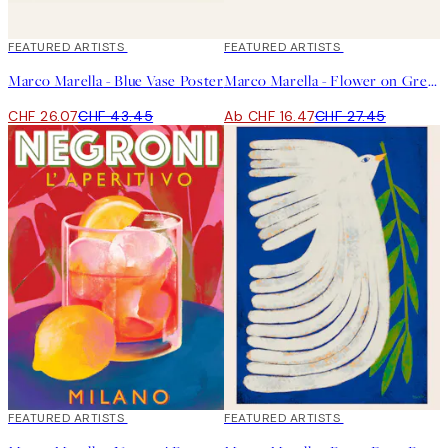
40%*
FEATURED ARTISTS
40%*
FEATURED ARTISTS
Marco Marella - Blue Vase Poster
Marco Marella - Flower on Green Poster
CHF 26.07
CHF 43.45
Ab CHF 16.47
CHF 27.45
40%*
FEATURED ARTISTS
40%*
FEATURED ARTISTS