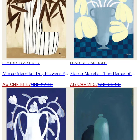
40%*
FEATURED ARTISTS
40%*
FEATURED ARTISTS
Marco Marella - Dry Flowers Poster
Marco Marella - The Dance of Flowers Poster
Ab CHF 16.47
CHF 27.45
Ab CHF 21.57
CHF 35.95