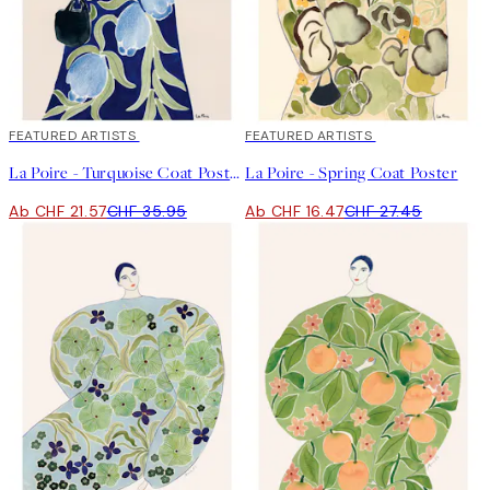
40%*
FEATURED ARTISTS
40%*
FEATURED ARTISTS
La Poire - Turquoise Coat Poster
La Poire - Spring Coat Poster
Ab CHF 21.57
CHF 35.95
Ab CHF 16.47
CHF 27.45