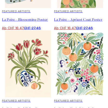
40%*
FEATURED ARTISTS
40%*
FEATURED ARTISTS
La Poire - Blossoming Poster
La Poire - Apricot Coat Poster
Ab CHF 16.47
CHF 27.45
Ab CHF 16.47
CHF 27.45
40%*
FEATURED ARTISTS
40%*
FEATURED ARTISTS