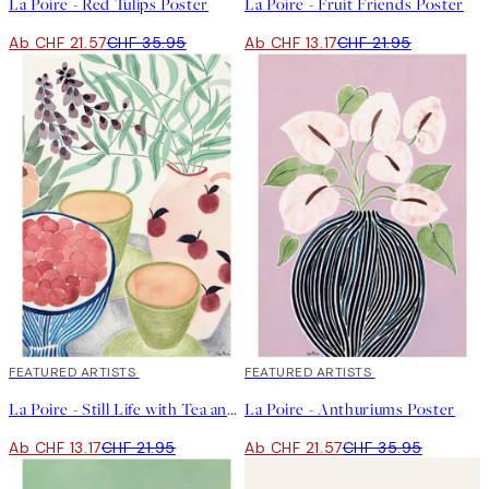
La Poire - Red Tulips Poster
La Poire - Fruit Friends Poster
Ab CHF 21.57
CHF 35.95
Ab CHF 13.17
CHF 21.95
40%*
FEATURED ARTISTS
40%*
FEATURED ARTISTS
La Poire - Still Life with Tea and Grapes Poster
La Poire - Anthuriums Poster
Ab CHF 13.17
CHF 21.95
Ab CHF 21.57
CHF 35.95