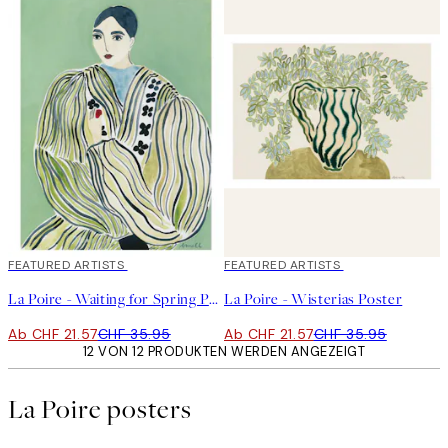
40%*
FEATURED ARTISTS
40%*
FEATURED ARTISTS
La Poire - Waiting for Spring Poster
La Poire - Wisterias Poster
Ab CHF 21.57
CHF 35.95
Ab CHF 21.57
CHF 35.95
12 VON 12 PRODUKTEN WERDEN ANGEZEIGT
La Poire posters