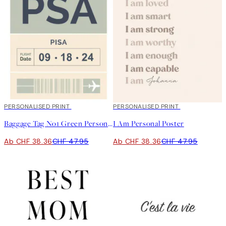
20%*
PERSONALISED PRINT
20%*
PERSONALISED PRINT
Baggage Tag No1 Green Personal Poster
I Am Personal Poster
Ab CHF 38.36
CHF 47.95
Ab CHF 38.36
CHF 47.95