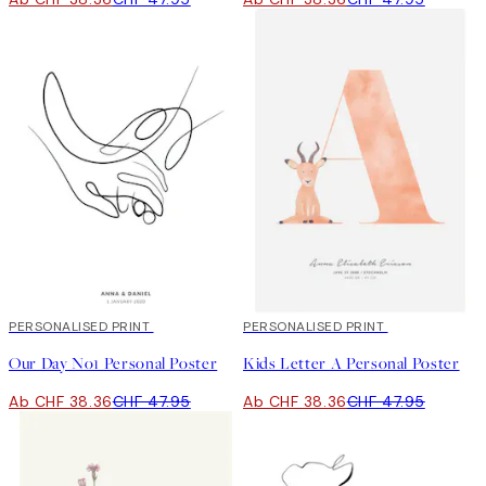
20%*
PERSONALISED PRINT
20%*
PERSONALISED PRINT
Our Day No1 Personal Poster
Kids Letter A Personal Poster
Ab CHF 38.36
CHF 47.95
Ab CHF 38.36
CHF 47.95