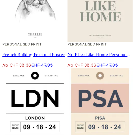
20%*
PERSONALISED PRINT
20%*
PERSONALISED PRINT
French Bulldog Personal Poster
No Place Like Home Personal Poster
Ab CHF 38.36
CHF 47.95
Ab CHF 38.36
CHF 47.95