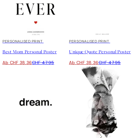
20%*
PERSONALISED PRINT
20%*
PERSONALISED PRINT
Best Mom Personal Poster
Unique Quote Personal Poster
Ab CHF 38.36
CHF 47.95
Ab CHF 38.36
CHF 47.95