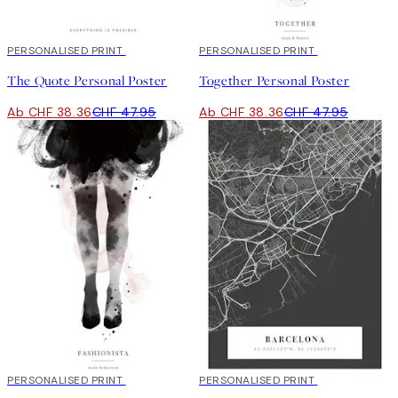
20%*
PERSONALISED PRINT
20%*
PERSONALISED PRINT
The Quote Personal Poster
Together Personal Poster
Ab CHF 38.36
CHF 47.95
Ab CHF 38.36
CHF 47.95
20%*
PERSONALISED PRINT
20%*
PERSONALISED PRINT