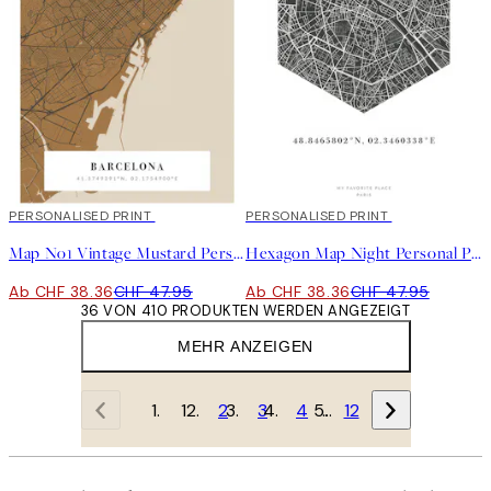
20%*
PERSONALISED PRINT
20%*
PERSONALISED PRINT
Map No1 Vintage Mustard Personal Poster
Hexagon Map Night Personal Poster
Ab CHF 38.36
CHF 47.95
Ab CHF 38.36
CHF 47.95
36 VON 410 PRODUKTEN WERDEN ANGEZEIGT
MEHR ANZEIGEN
1
2
3
4
…
12