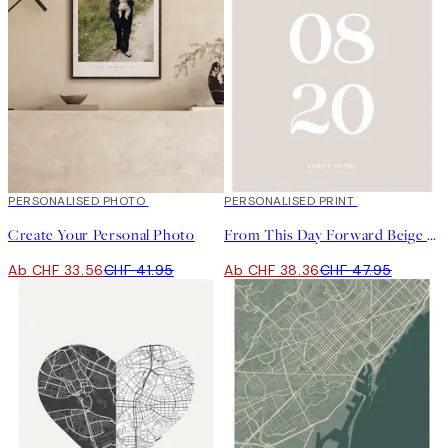
20%*
PERSONALISED PHOTO
Kunst erstellen
20%*
PERSONALISED PRINT
Create Your Personal Photo
From This Day Forward Beige Personal Poster
Ab CHF 33.56
CHF 41.95
Ab CHF 38.36
CHF 47.95