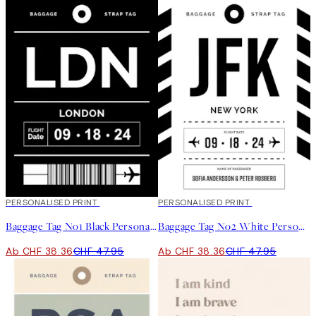
20%*
PERSONALISED PRINT
20%*
PERSONALISED PRINT
Baggage Tag No1 Black Personal Poster
Baggage Tag No2 White Personal Poster
Ab CHF 38.36
CHF 47.95
Ab CHF 38.36
CHF 47.95