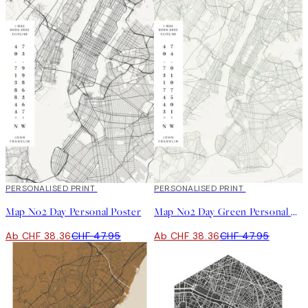
20%*
PERSONALISED PRINT
20%*
PERSONALISED PRINT
Map No2 Day Personal Poster
Map No2 Day Green Personal Poster
Ab CHF 38.36
CHF 47.95
Ab CHF 38.36
CHF 47.95