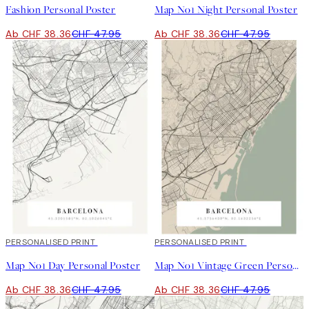
Fashion Personal Poster
Map No1 Night Personal Poster
Ab CHF 38.36
CHF 47.95
Ab CHF 38.36
CHF 47.95
20%*
PERSONALISED PRINT
20%*
PERSONALISED PRINT
Map No1 Day Personal Poster
Map No1 Vintage Green Personal Poster
Ab CHF 38.36
CHF 47.95
Ab CHF 38.36
CHF 47.95