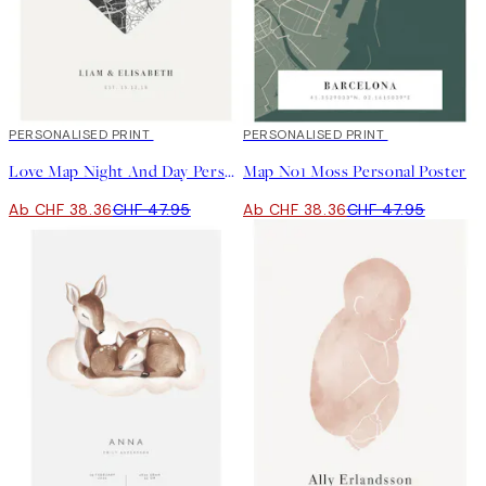
20%*
PERSONALISED PRINT
20%*
PERSONALISED PRINT
Love Map Night And Day Personal Poster
Map No1 Moss Personal Poster
Ab CHF 38.36
CHF 47.95
Ab CHF 38.36
CHF 47.95