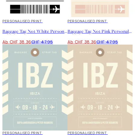
20%*
PERSONALISED PRINT
20%*
PERSONALISED PRINT
Baggage Tag No1 White Personal Poster
Baggage Tag No1 Pink Personal Poster
Ab CHF 38.36
CHF 47.95
Ab CHF 38.36
CHF 47.95
20%*
PERSONALISED PRINT
20%*
PERSONALISED PRINT