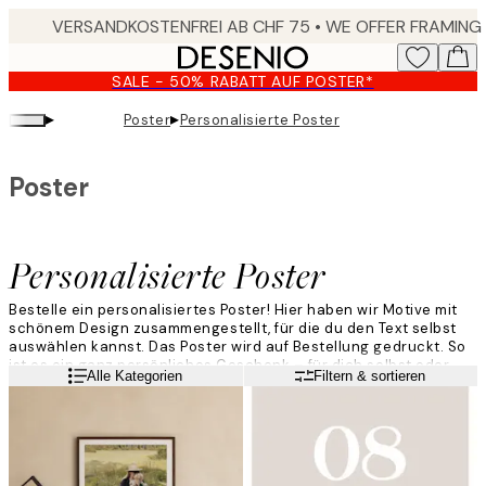
Skip
to
main
SALE - 50% RABATT AUF POSTER*
content.
▸
▸
Poster
Personalisierte Poster
Poster
Personalisierte Poster
Bestelle ein personalisiertes Poster! Hier haben wir Motive mit
schönem Design zusammengestellt, für die du den Text selbst
auswählen kannst. Das Poster wird auf Bestellung gedruckt. So
ist es ein ganz persönliches Geschenk – für dich selbst oder
Weiterlesen
Alle Kategorien
Filtern & sortieren
einen Menschen, der dir wichtig ist.