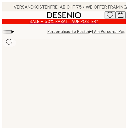
Skip
to
main
SALE - 50% RABATT AUF POSTER*
content.
▸
▸
Personalisierte Poster
I Am Personal Post
Product
images