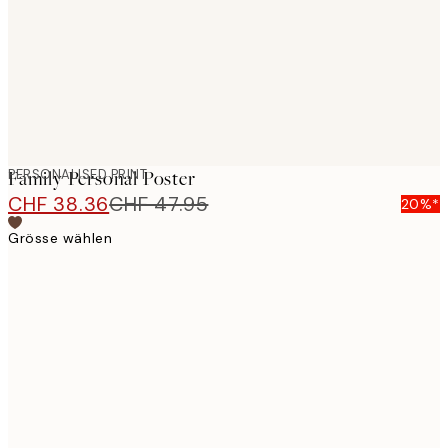
images
PERSONALISED PRINT
Family Personal Poster
CHF 38.36
CHF 47.95
20%*
Grösse wählen