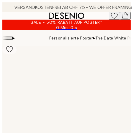
Skip
to
main
SALE - 50% RABATT AUF POSTER*
content.
0 Min.
0 s
Gültig
bis:
▸
▸
Personalisierte Poster
The Date White Pe
2026-
08-
09
Product