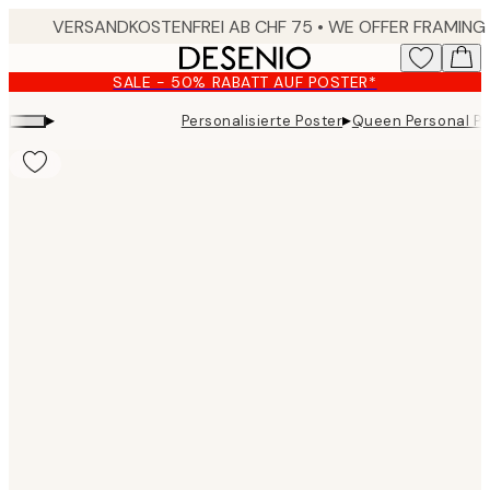
Skip
to
main
SALE - 50% RABATT AUF POSTER*
content.
▸
▸
Personalisierte Poster
Queen Personal Po
Product
images