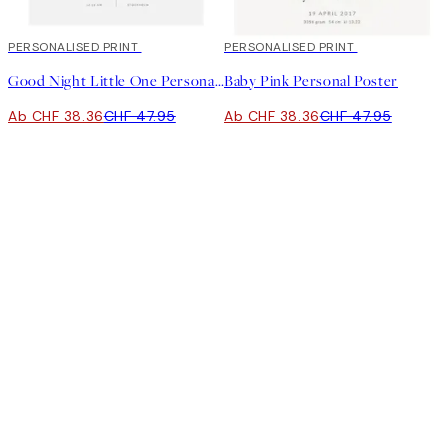
20%*
PERSONALISED PRINT
20%*
PERSONALISED PRINT
Good Night Little One Personal Poster
Baby Pink Personal Poster
Ab CHF 38.36
CHF 47.95
Ab CHF 38.36
CHF 47.95