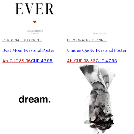
20%*
PERSONALISED PRINT
20%*
PERSONALISED PRINT
Best Mom Personal Poster
Unique Quote Personal Poster
Ab CHF 38.36
CHF 47.95
Ab CHF 38.36
CHF 47.95