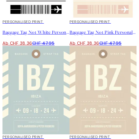
20%*
PERSONALISED PRINT
20%*
PERSONALISED PRINT
Baggage Tag No1 White Personal Poster
Baggage Tag No1 Pink Personal Poster
Ab CHF 38.36
CHF 47.95
Ab CHF 38.36
CHF 47.95
20%*
PERSONALISED PRINT
20%*
PERSONALISED PRINT