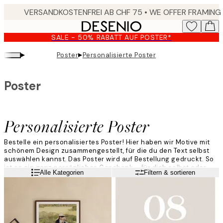
Skip
to
main
SALE - 50% RABATT AUF POSTER*
content.
▸
▸
Poster
Personalisierte Poster
Poster
Personalisierte Poster
Bestelle ein personalisiertes Poster! Hier haben wir Motive mit
schönem Design zusammengestellt, für die du den Text selbst
auswählen kannst. Das Poster wird auf Bestellung gedruckt. So
ist es ein ganz persönliches Geschenk – für dich selbst oder
Weiterlesen
Alle Kategorien
Filtern & sortieren
einen Menschen, der dir wichtig ist.