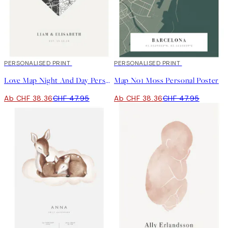
20%*
PERSONALISED PRINT
20%*
PERSONALISED PRINT
Love Map Night And Day Personal Poster
Map No1 Moss Personal Poster
Ab CHF 38.36
CHF 47.95
Ab CHF 38.36
CHF 47.95