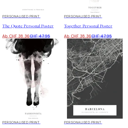
20%*
PERSONALISED PRINT
20%*
PERSONALISED PRINT
The Quote Personal Poster
Together Personal Poster
Ab CHF 38.36
CHF 47.95
Ab CHF 38.36
CHF 47.95
20%*
PERSONALISED PRINT
20%*
PERSONALISED PRINT