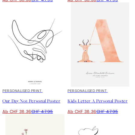
20%*
PERSONALISED PRINT
20%*
PERSONALISED PRINT
Our Day No1 Personal Poster
Kids Letter A Personal Poster
Ab CHF 38.36
CHF 47.95
Ab CHF 38.36
CHF 47.95