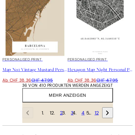
20%*
PERSONALISED PRINT
20%*
PERSONALISED PRINT
Map No1 Vintage Mustard Personal Poster
Hexagon Map Night Personal Poster
Ab CHF 38.36
CHF 47.95
Ab CHF 38.36
CHF 47.95
36 VON 410 PRODUKTEN WERDEN ANGEZEIGT
MEHR ANZEIGEN
1
2
3
4
…
12