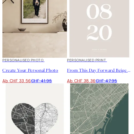
20%*
PERSONALISED PHOTO
Kunst erstellen
20%*
PERSONALISED PRINT
Create Your Personal Photo
From This Day Forward Beige Personal Poster
Ab CHF 33.56
CHF 41.95
Ab CHF 38.36
CHF 47.95