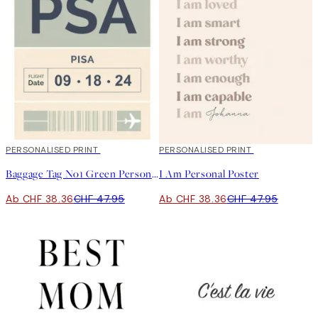
20%*
PERSONALISED PRINT
20%*
PERSONALISED PRINT
Baggage Tag No1 Green Personal Poster
I Am Personal Poster
Ab CHF 38.36
CHF 47.95
Ab CHF 38.36
CHF 47.95