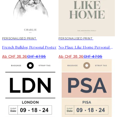
20%*
PERSONALISED PRINT
20%*
PERSONALISED PRINT
French Bulldog Personal Poster
No Place Like Home Personal Poster
Ab CHF 38.36
CHF 47.95
Ab CHF 38.36
CHF 47.95