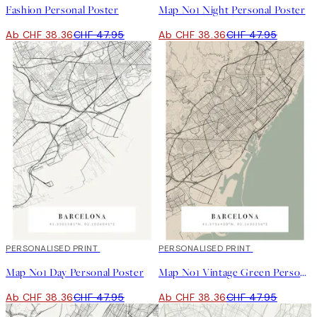
Fashion Personal Poster
Map No1 Night Personal Poster
Ab CHF 38.36
CHF 47.95
Ab CHF 38.36
CHF 47.95
20%*
PERSONALISED PRINT
20%*
PERSONALISED PRINT
Map No1 Day Personal Poster
Map No1 Vintage Green Personal Poster
Ab CHF 38.36
CHF 47.95
Ab CHF 38.36
CHF 47.95