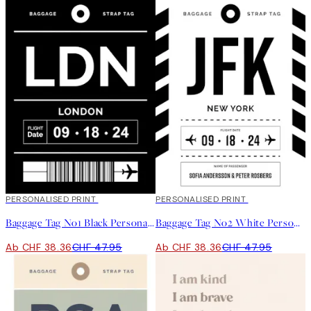
20%*
PERSONALISED PRINT
20%*
PERSONALISED PRINT
Baggage Tag No1 Black Personal Poster
Baggage Tag No2 White Personal Poster
Ab CHF 38.36
CHF 47.95
Ab CHF 38.36
CHF 47.95