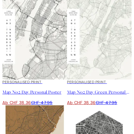
20%*
PERSONALISED PRINT
20%*
PERSONALISED PRINT
Map No2 Day Personal Poster
Map No2 Day Green Personal Poster
Ab CHF 38.36
CHF 47.95
Ab CHF 38.36
CHF 47.95