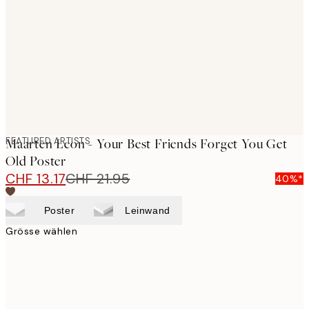
images
FEATURED ARTISTS
Maarten Leon - Your Best Friends Forget You Get
Old Poster
CHF 13.17
CHF 21.95
40%*
Poster
Leinwand
Grösse wählen