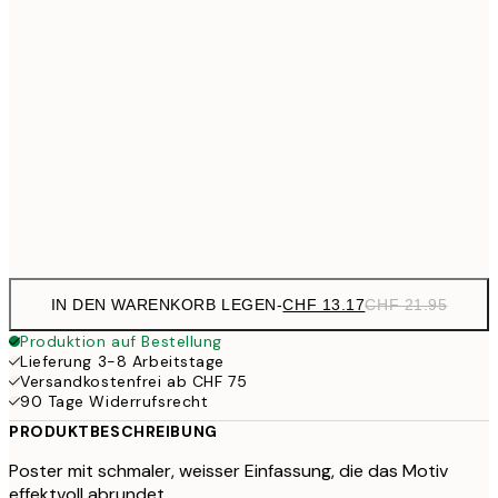
CHF 13
21x30 cm
CHF 2
CHF 17
30x40 cm
CHF 2
CHF 29
50x70 cm
CH
Frame
options
IN DEN WARENKORB LEGEN
-
CHF 13.17
CHF 21.95
Produktion auf Bestellung
Lieferung 3-8 Arbeitstage
Versandkostenfrei ab CHF 75
90 Tage Widerrufsrecht
PRODUKTBESCHREIBUNG
Poster mit schmaler, weisser Einfassung, die das Motiv
effektvoll abrundet.