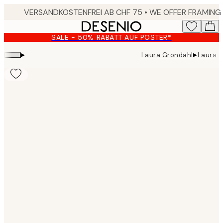
Skip
to
main
SALE - 50% RABATT AUF POSTER*
content.
▸
▸
Laura Gröndahl
Laura G
Product
images