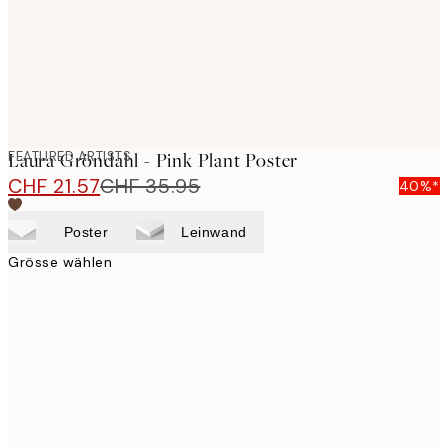
FEATURED ARTISTS
Laura Gröndahl - Pink Plant Poster
CHF 21.57
CHF 35.95
40%*
Poster
Leinwand
Grösse wählen