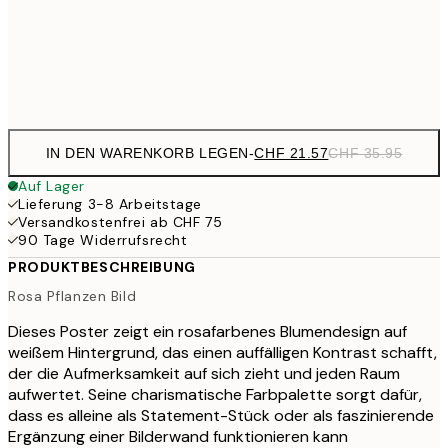
CHF 5
Frame
options
IN DEN WARENKORB LEGEN
-
CHF 21.57
CHF 35.95
Auf Lager
Lieferung 3-8 Arbeitstage
Versandkostenfrei ab CHF 75
90 Tage Widerrufsrecht
PRODUKTBESCHREIBUNG
Rosa Pflanzen Bild
Dieses Poster zeigt ein rosafarbenes Blumendesign auf
weißem Hintergrund, das einen auffälligen Kontrast schafft,
der die Aufmerksamkeit auf sich zieht und jeden Raum
aufwertet. Seine charismatische Farbpalette sorgt dafür,
dass es alleine als Statement-Stück oder als faszinierende
Ergänzung einer Bilderwand funktionieren kann