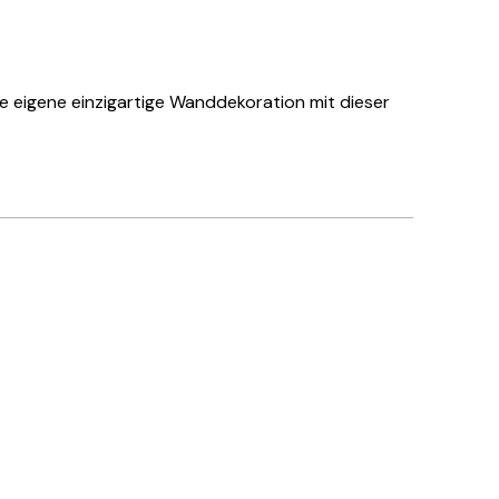
e eigene einzigartige Wanddekoration mit dieser
Verifizierter Käufer
Hat alles su
28 Mai
Ulrike L