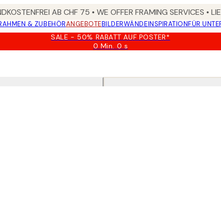
DKOSTENFREI AB CHF 75 • WE OFFER FRAMING SERVICES • LI
RAHMEN & ZUBEHÖR
ANGEBOTE
BILDERWÄNDE
INSPIRATION
FÜR UNT
SALE - 50% RABATT AUF POSTER*
0 Min.
0 s
Gültig
bis:
2026-
08-
09