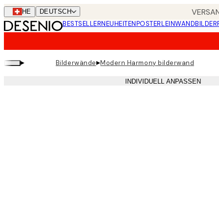
Skip
VERSAN
CHE
DEUTSCH
to
BESTSELLER
NEUHEITEN
POSTER
LEINWANDBILDER
main
content.
▸
▸
Bilderwände
Modern Harmony bilderwand
INDIVIDUELL ANPASSEN