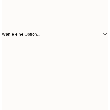
Wähle eine Option...
21x30 cm
CHF 21