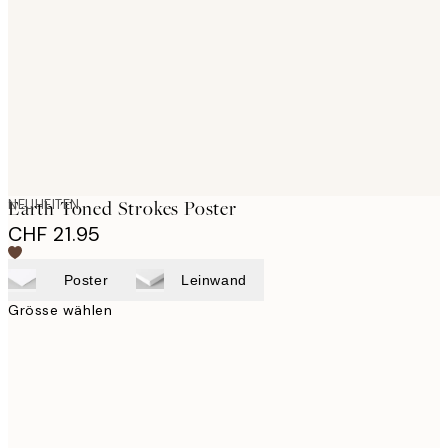
images
NEUHEITEN
Earth Toned Strokes Poster
CHF 21.95
Poster
Leinwand
Grösse wählen