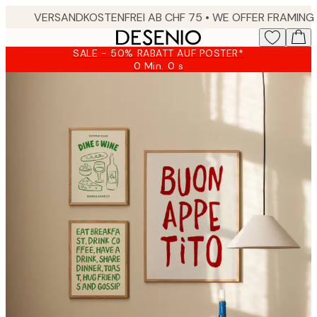
Skip
to
main
SALE - 50% RABATT AUF POSTER*
content.
0 Min.
0 s
Gültig
bis:
2026-
08-
10