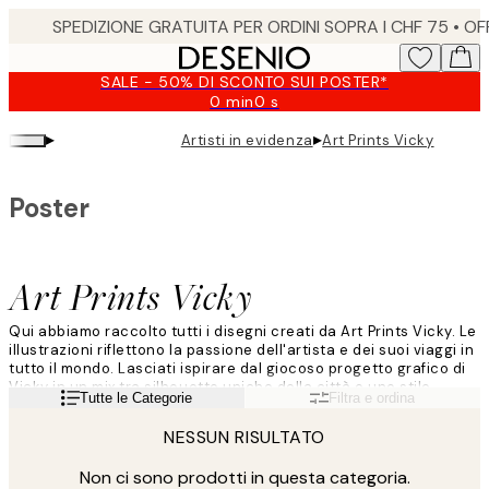
Skip
to
main
SALE - 50% DI SCONTO SUI POSTER*
content.
0 min
0 s
Valido
fino
▸
▸
Artisti in evidenza
Art Prints Vicky
a:
2026-
08-
Poster
10
Art Prints Vicky
Qui abbiamo raccolto tutti i disegni creati da Art Prints Vicky. Le
illustrazioni riflettono la passione dell'artista e dei suoi viaggi in
tutto il mondo. Lasciati ispirare dal giocoso progetto grafico di
Vicky in un mix tra silhouette uniche della città e uno stile
Leggi di più
Tutte le Categorie
Filtra e ordina
minimalista e sofisticato.
NESSUN RISULTATO
Non ci sono prodotti in questa categoria.