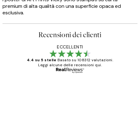
premium di alta qualità con una superficie opaca ed
esclusiva.
Recensioni dei clienti
ECCELLENTI
4.4 su 5 stelle
Basato su 108312 valutazioni.
Leggi alcune delle recensioni qui.
Acquirente verificato
recensioni
dei
PERFECT!!
clienti
26 mag
Alessandra G