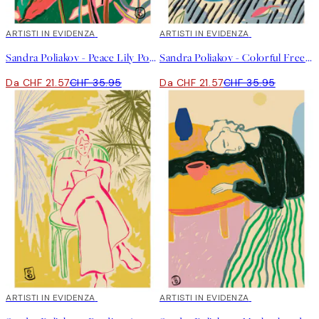
40%*
ARTISTI IN EVIDENZA
40%*
ARTISTI IN EVIDENZA
Sandra Poliakov - Peace Lily Poster
Sandra Poliakov - Colorful Freedom Poster
Da CHF 21.57
CHF 35.95
Da CHF 21.57
CHF 35.95
40%*
ARTISTI IN EVIDENZA
40%*
ARTISTI IN EVIDENZA