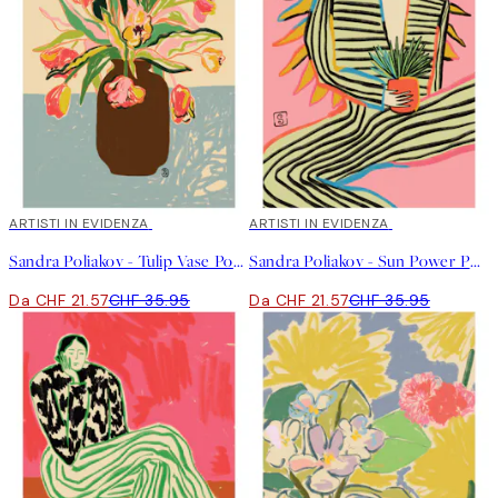
precisa, inizia sempre a sperimentare con colori e forme.
“Ultimamente, la mia ispirazione deriva dall'interno piuttosto
che da qualcosa che ho visto. È una nuova esperienza per me e
mi diverto a scoprire le mie emozioni attraverso l'arte”.
40%*
ARTISTI IN EVIDENZA
40%*
ARTISTI IN EVIDENZA
Sandra Poliakov - Tulip Vase Poster
Sandra Poliakov - Sun Power Poster
Da CHF 21.57
CHF 35.95
Da CHF 21.57
CHF 35.95