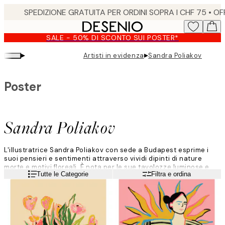
Skip
to
main
SALE - 50% DI SCONTO SUI POSTER*
content.
▸
▸
Artisti in evidenza
Sandra Poliakov
Poster
Sandra Poliakov
L'illustratrice Sandra Poliakov con sede a Budapest esprime i
suoi pensieri e sentimenti attraverso vividi dipinti di nature
morte e motivi floreali. È nota per le sue tavolozze luminose e
Leggi di più
Tutte le Categorie
Filtra e ordina
colorate e le sue linee fluide.
"Descriverei il mio lavoro come colorato, felice e libero", dice.
Sandra crea il suo lavoro digitale sul suo iPad e usa colori
acrilici per i suoi dipinti. Descrive il suo processo creativo come
abbastanza spontaneo; anche se inizia a creare con un'idea