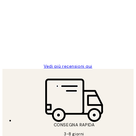
Acquirente verificato
recensioni
dei
PERFECT!!
clienti
26 mag
Alessandra G
Vedi più recensioni qui
CONSEGNA RAPIDA
3-8 giorni