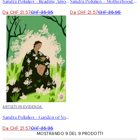
Sandra Poliakov - Reading Among Palm Trees Poster
Sandra Poliakov - Motherhood Poster
Da CHF 21.57
CHF 35.95
Da CHF 21.57
CHF 35.95
40%*
ARTISTI IN EVIDENZA
Sandra Poliakov - Garden of You Poster
Da CHF 21.57
CHF 35.95
MOSTRANDO 9 DEL 9 PRODOTTI