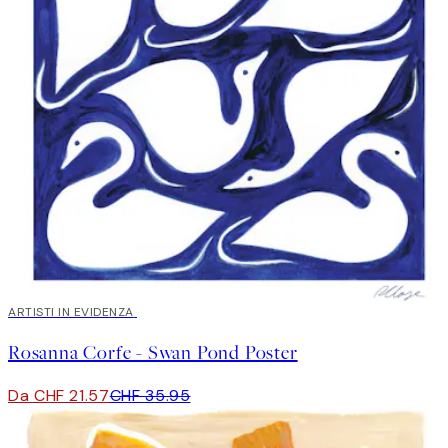
40%*
ARTISTI IN EVIDENZA
Rosanna Corfe - Swan Pond Poster
Da CHF 21.57
CHF 35.95