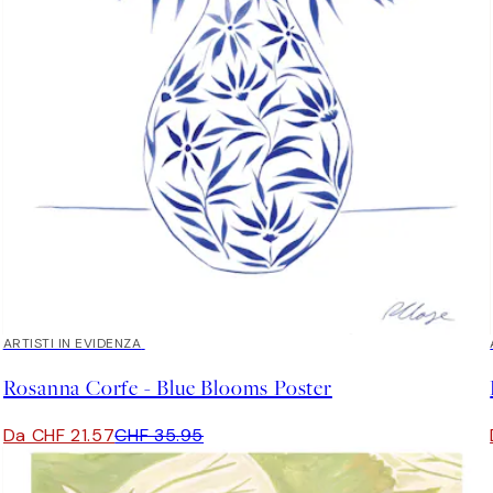
40%*
ARTISTI IN EVIDENZA
Rosanna Corfe - Blue Blooms Poster
Da CHF 21.57
CHF 35.95