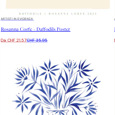
40%*
ARTISTI IN EVIDENZA
Rosanna Corfe - Daffodils Poster
Da CHF 21.57
CHF 35.95