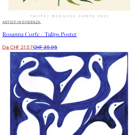
40%*
ARTISTI IN EVIDENZA
Rosanna Corfe - Tulips Poster
Da CHF 21.57
CHF 35.95