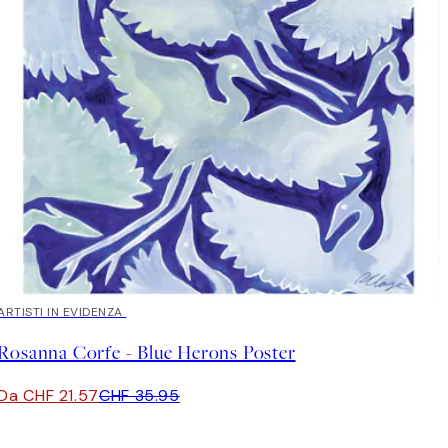
40%*
ARTISTI IN EVIDENZA
Rosanna Corfe - Blue Herons Poster
Da CHF 21.57
CHF 35.95