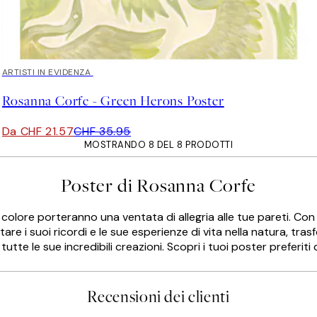
40%*
ARTISTI IN EVIDENZA
Rosanna Corfe - Green Herons Poster
Da CHF 21.57
CHF 35.95
MOSTRANDO 8 DEL 8 PRODOTTI
Poster di Rosanna Corfe
 colore porteranno una ventata di allegria alle tue pareti. Con u
e i suoi ricordi e le sue esperienze di vita nella natura, tras
te le sue incredibili creazioni. Scopri i tuoi poster preferiti q
Recensioni dei clienti