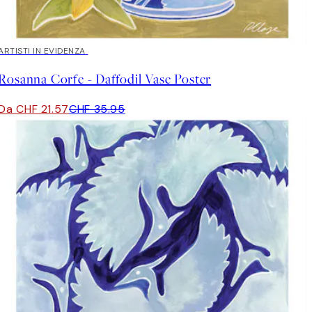
40%*
ARTISTI IN EVIDENZA
Rosanna Corfe - Daffodil Vase Poster
Da CHF 21.57
CHF 35.95