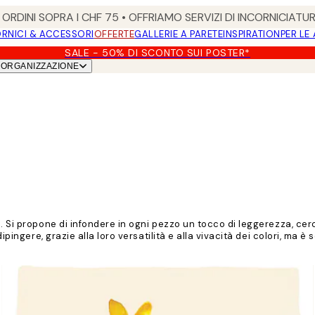
ORDINI SOPRA I CHF 75 • OFFRIAMO SERVIZI DI INCORNICIATU
RNICI & ACCESSORI
OFFERTE
GALLERIE A PARETE
INSPIRATION
PER LE
SALE - 50% DI SCONTO SUI POSTER*
ORGANIZZAZIONE
vo. Si propone di infondere in ogni pezzo un tocco di leggerezza, c
ipingere, grazie alla loro versatilità e alla vivacità dei colori, ma 