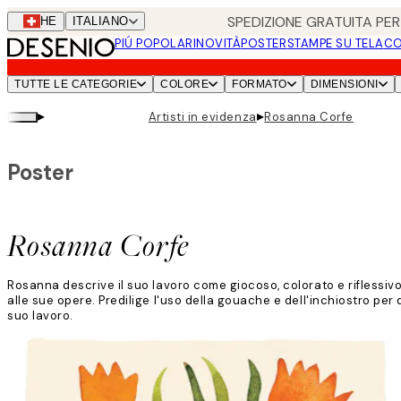
Skip
SPEDIZIONE GRATUITA PER 
CHE
ITALIANO
to
PIÚ POPOLARI
NOVITÀ
POSTER
STAMPE SU TELA
CO
main
content.
TUTTE LE CATEGORIE
COLORE
FORMATO
DIMENSIONI
▸
▸
Artisti in evidenza
Rosanna Corfe
Poster
Rosanna Corfe
Rosanna descrive il suo lavoro come giocoso, colorato e riflessi
alle sue opere. Predilige l'uso della gouache e dell'inchiostro per d
suo lavoro.
Leggi di più