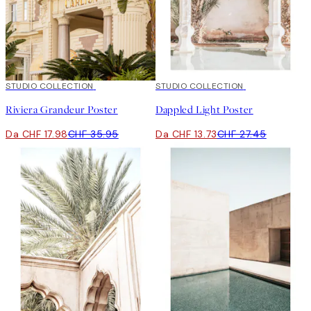
50%*
STUDIO COLLECTION
50%*
STUDIO COLLECTION
Riviera Grandeur Poster
Dappled Light Poster
Da CHF 17.98
CHF 35.95
Da CHF 13.73
CHF 27.45