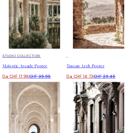
50%*
STUDIO COLLECTION
50%*
Majestic Arcade Poster
Tuscan Arch Poster
Da CHF 17.98
CHF 35.95
Da CHF 14.73
CHF 29.45