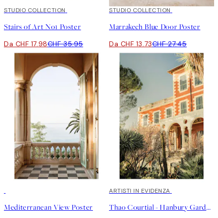
50%*
STUDIO COLLECTION
50%*
STUDIO COLLECTION
Stairs of Art No1 Poster
Marrakech Blue Door Poster
Da CHF 17.98
CHF 35.95
Da CHF 13.73
CHF 27.45
50%*
40%*
ARTISTI IN EVIDENZA
Mediterranean View Poster
Thao Courtial - Hanbury Garden No2 Poster