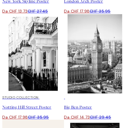
New York Skyline Poster
London Arch Poster
Da CHF 13.73
CHF 27.45
Da CHF 17.98
CHF 35.95
50%*
STUDIO COLLECTION
50%*
Notting Hill Street Poster
Big Ben Poster
Da CHF 17.98
CHF 35.95
Da CHF 14.73
CHF 29.45