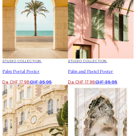
50%*
STUDIO COLLECTION
50%*
STUDIO COLLECTION
Palm Portal Poster
Palm and Pastel Poster
Da CHF 17.98
CHF 35.95
Da CHF 17.98
CHF 35.95