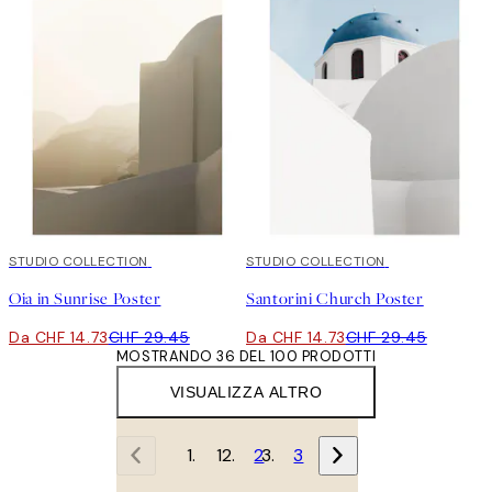
50%*
STUDIO COLLECTION
50%*
STUDIO COLLECTION
Oia in Sunrise Poster
Santorini Church Poster
Da CHF 14.73
CHF 29.45
Da CHF 14.73
CHF 29.45
MOSTRANDO 36 DEL 100 PRODOTTI
VISUALIZZA ALTRO
1
2
3