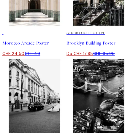
50%*
50%*
STUDIO COLLECTION
Morocco Arcade Poster
Brooklyn Building Poster
CHF 24.50
CHF 49
Da CHF 17.98
CHF 35.95