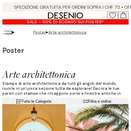
Skip
to
main
SALE - 50% DI SCONTO SUI POSTER*
content.
▸
▸
Poster
Arte architettonica
Poster
Arte architettonica
Stampe di arte architettonica da tutti gli angoli del mondo,
riunite in un’unica sezione tutta da esplorare! Decora le tue
pareti con stampe che ritraggono porte e finestre antiche in
belle tonalità di colore. L'arte architettonica comprende stampe
Leggi di più
Tutte le Categorie
Filtra e ordina
con edifici e luoghi famosi da tutto il mondo: esplora la
collezione per trovare la tua nuova stampa preferita.