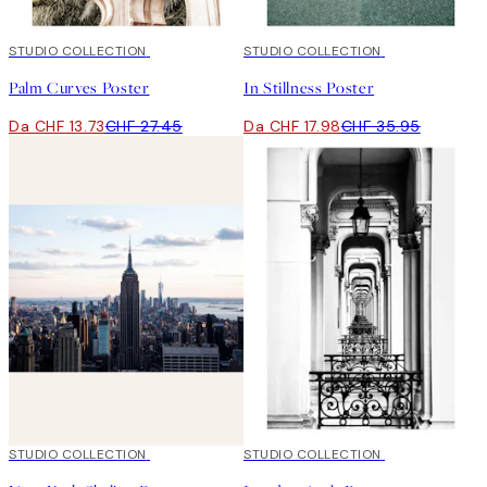
50%*
STUDIO COLLECTION
50%*
STUDIO COLLECTION
Palm Curves Poster
In Stillness Poster
Da CHF 13.73
CHF 27.45
Da CHF 17.98
CHF 35.95
50%*
STUDIO COLLECTION
50%*
STUDIO COLLECTION