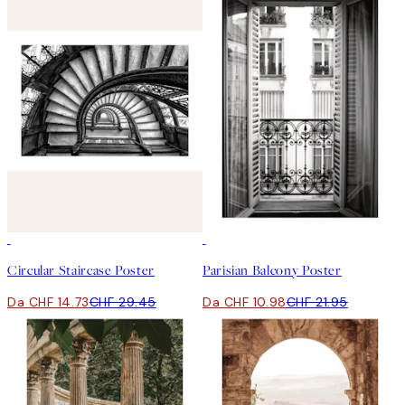
50%*
50%*
Circular Staircase Poster
Parisian Balcony Poster
Da CHF 14.73
CHF 29.45
Da CHF 10.98
CHF 21.95