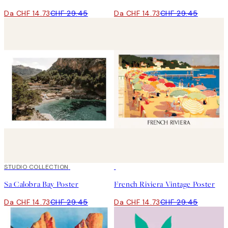
Da CHF 14.73
CHF 29.45
Da CHF 14.73
CHF 29.45
50%*
STUDIO COLLECTION
50%*
Sa Calobra Bay Poster
French Riviera Vintage Poster
Da CHF 14.73
CHF 29.45
Da CHF 14.73
CHF 29.45