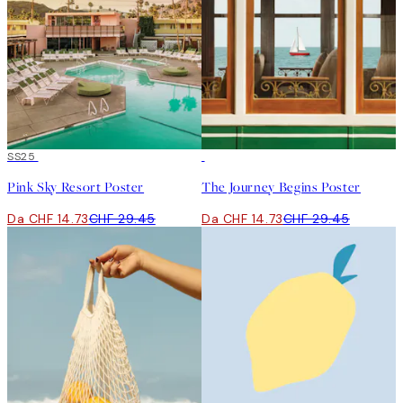
50%*
SS25
50%*
Pink Sky Resort Poster
The Journey Begins Poster
Da CHF 14.73
CHF 29.45
Da CHF 14.73
CHF 29.45