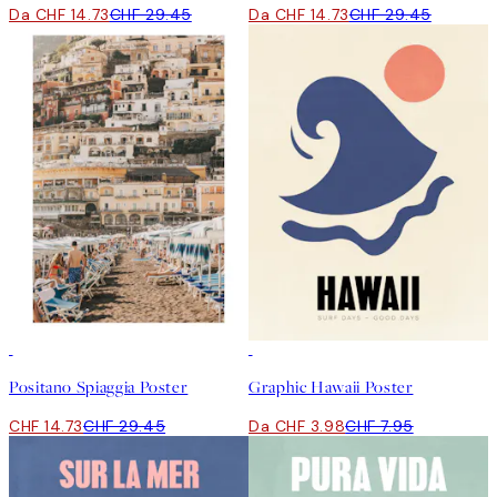
Da CHF 14.73
CHF 29.45
Da CHF 14.73
CHF 29.45
50%*
50%*
Positano Spiaggia Poster
Graphic Hawaii Poster
CHF 14.73
CHF 29.45
Da CHF 3.98
CHF 7.95