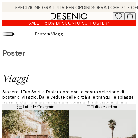
Skip
to
main
SALE - 50% DI SCONTO SUI POSTER*
content.
▸
▸
Poster
Viaggi
Poster
Viaggi
Sfodera il Tuo Spirito Esploratore con la nostra selezione di
poster di viaggio. Dalle vedute delle città alle tranquille spiagge
e ai maestosi panorami montani, ogni poster di viaggio è una
Leggi di più
Tutte le Categorie
Filtra e ordina
finestra su un angolo diverso del mondo. Immergiti in nuove
culture e paesaggi mozzafiato.