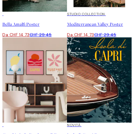
50%*
50%*
STUDIO COLLECTION
Bella Amalfi Poster
Mediterranean Valley Poster
Da CHF 14.73
CHF 29.45
Da CHF 14.73
CHF 29.45
-40%
NOVITÀ