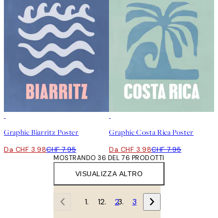
50%*
50%*
Graphic Biarritz Poster
Graphic Costa Rica Poster
Da CHF 3.98
CHF 7.95
Da CHF 3.98
CHF 7.95
MOSTRANDO 36 DEL 76 PRODOTTI
VISUALIZZA ALTRO
1
2
3