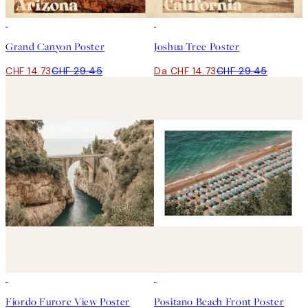
50%*
50%*
Grand Canyon Poster
Joshua Tree Poster
CHF 14.73
CHF 29.45
Da CHF 14.73
CHF 29.45
50%*
50%*
Fiordo Furore View Poster
Positano Beach Front Poster